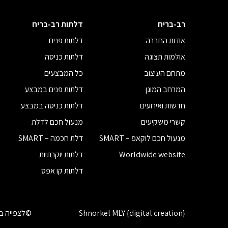
רב-בריח
דלתות רב-בריח
אודות החברה
דלתות פנים
אולמות תצוגה
דלתות כניסה
מתחם העיצוב
כל המבצעים
המרחב המוגן
דלתות פנים במבצע
חדשות ואירועים
דלתות כניסה במבצע
קשרי משקיעים
מנעול חכם לדלת
מנעול חכם לוקאפ – SMART
דלת חכמה – SMART
Worldwide website
דלתות יוקרתיות
דלתות קו אפס
Shnorkel MLY {digital creation}
©לצפייה בז