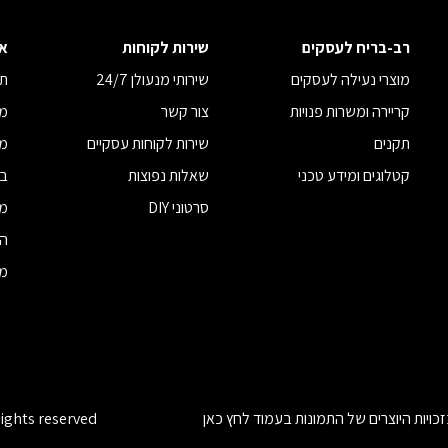
רב-בריח לעסקים
שירות לקוחות
א
מוצרי נעילה לעסקים
שירותי מנעולן 24/7
תנ
קריירה ומשרות פנויות
צור קשר
מד
תקנים
שירות לקוחות עסקיים
מד
קטלוגים ומידע טכני
שאלות נפוצות
בי
סרטוני DIY
מח
הצ
מדי
כויות היוצרים של התמונות בעמוד
לחץ כאן
rights reserved