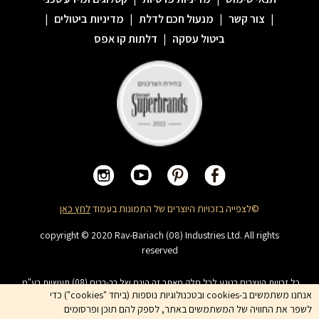
|
צור קשר
|
מנעול חכם לדלת
|
מדיניות ביטולים
|
ביטול עסקה
|
דלתות קו אפס
©לצפייה בזכויות היוצרים של התמונות בעמוד
לחץ כאן
copyright © 2020 Rav-Bariach (08) Industries Ltd. All rights
reserved
כל זכויות היוצרים בנוגע לכל חלק מאתר זה הינם של רב-בריח (08) תעשיות בע"מ.
האתר מיועד לצפייה בלבד. העתקה, הפצה, שיכפול, פרסום, הצגה, שידור, שינוי, ביצוע
אנחנו משתמשים ב-cookies ובטכנולוגיות נוספות (ביחד "cookies") כדי
יצירות נגזרות בתוכן המופיע באתר אסור. שמות המוצרים, החברות, השירותים הינם
לשפר את החוויה של המשתמשים באתר, לספק להם תוכן ופרסומים
סימני מסחרי של החברה ואין להשתמש בהם ללא אישור החברה מראש