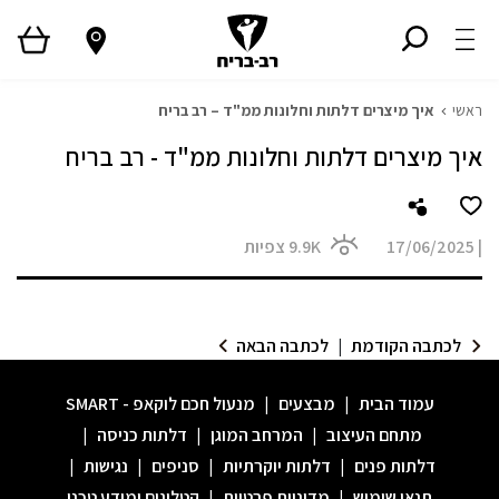
ראשי
איך מיצרים דלתות וחלונות ממ"ד – רב בריח
איך מיצרים דלתות וחלונות ממ"ד - רב בריח
|
17/06/2025
9.9K
צפיות
לכתבה הקודמת
|
לכתבה הבאה
עמוד הבית
|
מבצעים
|
מנעול חכם לוקאפ - SMART
מתחם העיצוב
|
המרחב המוגן
|
דלתות כניסה
|
דלתות פנים
|
דלתות יוקרתיות
|
סניפים
|
נגישות
|
תנאי שימוש
|
מדיניות פרטיות
|
קטלוגים ומידע טכני