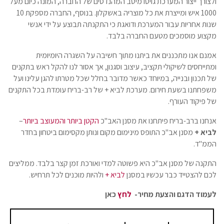
ולצורך ייצור המערכת גויסו מיטב המהנדסים של החברה, המונה כיום מעל
1000 איש ומייצרת את כל מוצריה באשקלון. בנוסף, החברה מספקת 10
שנות אחריות עבור המערכת ודואגת כי התקנתה תבוצע על ידי אנשי
מקצוע מוסמכים מטעם החברה בלבד.
אמנם אנו מתכננים את ביתנו מתוך חשיבה על השגרה היומיומית
ומתייחסים לשיקולי תקציב, עיצוב וסגנון, אך אסור לנו להקל ראש בתקנים
של תכנון ובנייה, במיוחד כאשר מדובר בחלל שכל מטרתו להגן עלינו ועל
משפחתנו בשעת חירום. מערכת לביא + של רב-בריח עומדת בכל התקנים
של פיקוד העורף.
אנחנו ברב-בריח פיתחנו את מסנן האב"כ
הקטן ביותר והמעוצב ביותר
–
לביא +
מסנן אב"כ התופס מינימום מקום ונותן מקסימום ביטחון בחדר
הממ"ד.
התקנה של מסנן אב"כ היא פשוטה למדי ואורכת זמן קצר בלבד. ממליצים
לכם להצטייד כבר עכשיו במסנן
לביא +
ולהיות מוכנים לכל תרחיש.
לעמוד הדגם והצעת מחיר-
לחץ
כאן