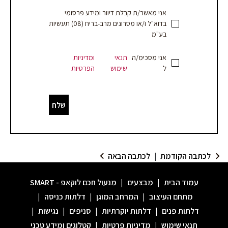
אני מאשר/ת קבלת דיוור ומידע פרסומי
בדוא"ל ו/או מסרונים מרב-בריח (08) תעשיות
בע"מ
אני מסכימ/ה
תנאי
ומדיניות
ל
שימוש
הפרטיות
שלח
לכתבה הקודמת
|
לכתבה הבאה
עמוד הבית
|
מבצעים
|
מנעול חכם לוקאפ - SMART
מתחם העיצוב
|
המרחב המוגן
|
דלתות כניסה
|
דלתות פנים
|
דלתות יוקרתיות
|
סניפים
|
נגישות
|
תנאי שימוש
|
מדיניות פרטיות
|
קטלוגים ומידע טכני