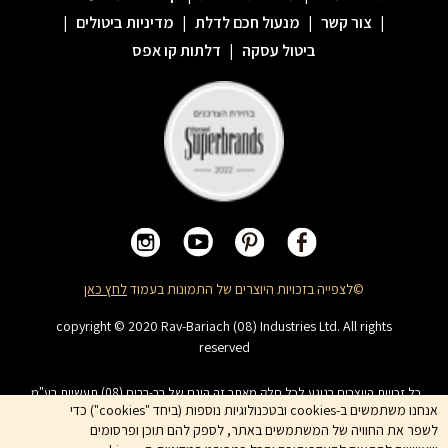
|
צור קשר
|
מנעול חכם לדלת
|
מדיניות ביטולים
|
ביטול עסקה
|
דלתות קו אפס
©לצפייה בזכויות היוצרים של התמונות בעמוד
לחץ כאן
copyright © 2020 Rav-Bariach (08) Industries Ltd. All rights
reserved
כל זכויות היוצרים בנוגע לכל חלק מאתר זה הינם של רב-בריח (08) תעשיות בע"מ.
האתר מיועד לצפייה בלבד. העתקה, הפצה, שיכפול, פרסום, הצגה, שידור, שינוי, ביצוע
אנחנו משתמשים ב-cookies ובטכנולוגיות נוספות (ביחד "cookies") כדי
יצירות נגזרות בתוכן המופיע באתר אסור. שמות המוצרים, החברות, השירותים הינם
לשפר את החוויה של המשתמשים באתר, לספק להם תוכן ופרסומים
סימני מסחרי של החברה ואין להשתמש בהם ללא אישור החברה מראש