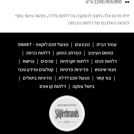
1200/450/800 מ"מ
ידית מדגם אלה ניתנת להתקנה על דלתות פלדה, ומהווה עיטור נוסף
למראה האלגנטי של דלתות הכניסה.
עמוד הבית
|
מבצעים
|
מנעול חכם לוקאפ - SMART
מתחם העיצוב
|
המרחב המוגן
|
דלתות כניסה
|
דלתות פנים
|
דלתות יוקרתיות
|
סניפים
|
נגישות
|
תנאי שימוש
|
מדיניות פרטיות
|
קטלוגים ומידע טכני
|
צור קשר
|
מנעול חכם לדלת
|
מדיניות ביטולים
|
ביטול עסקה
|
דלתות קו אפס