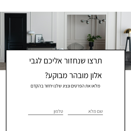
תרצו שנחזור אליכם לגבי
אלון מובהר מבוקע?
מלאו את הפרטים ונציג שלנו יחזור בהקדם
If you
לתיאום
are
שם מלא
טלפון
פגישת
human,
יעוץ
leave