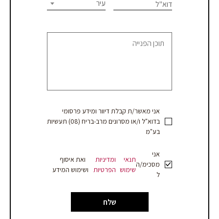
this
עיר
דוא"ל
או
field
blank.
קבלת
הצעת
מחיר
אני מאשר/ת קבלת דיוור ומידע פרסומי
בדוא"ל ו/או מסרונים מרב-בריח (08) תעשיות
בע"מ
אני
תנאי
ומדיניות
ואת איסוף
מסכימ/ה
שימוש
הפרטיות
ושימוש המידע
ל
שלח