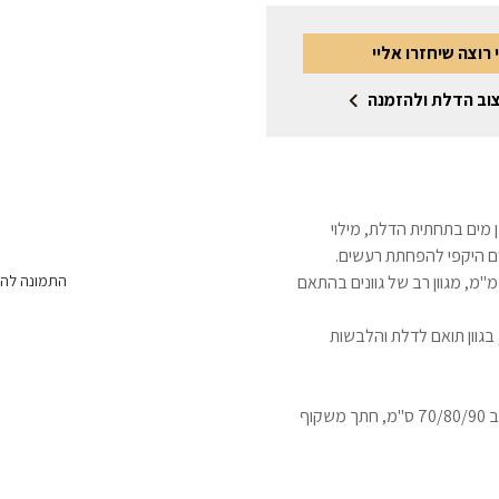
 רוצה שיחזרו אליי
וב הדלת ולהזמנה
רות עם 7 ס"מ פולימר מוגן מים בתחתית הדלת, מילוי
ם היקפי להפחתת רעשים.
נף הדלת בגימור פורמייקה איכותית עמידה במים בעובי 1.8 מ"מ, מגוון רב של גוונים בהתאם
התמונה להמ
קוף עץ גושני מפולח מצופה למינטו עמיד במים או WPC, בגוון תואם לדלת והלבשות
מידות: גובה 205/215/220/240 ס"מ ס"מ מריצוף סופי, רוחב 70/80/90 ס"מ, חתך משקוף