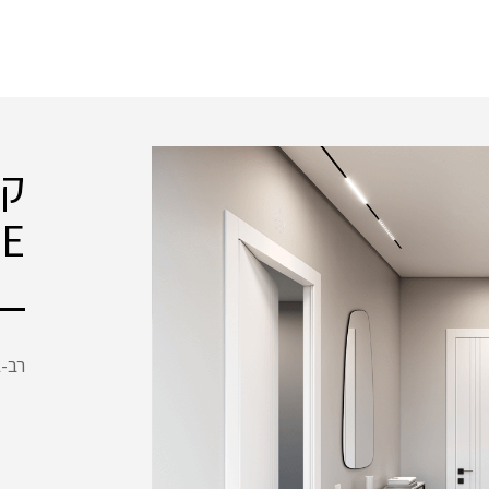
E
רב-ב