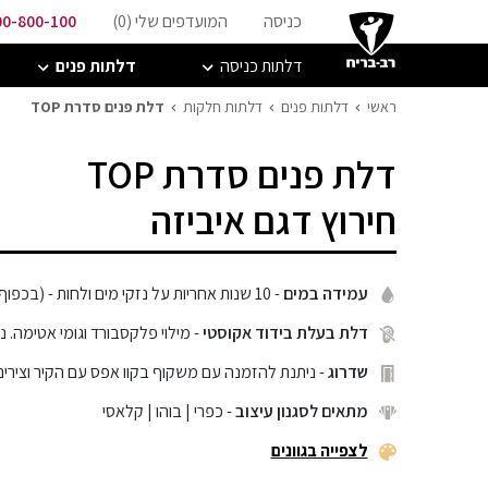
כניסה
המועדפים שלי (
0
)
00-800-100
דלתות כניסה
דלתות פנים
ראשי
דלתות פנים
דלתות חלקות
דלת פנים סדרת TOP
דלת פנים סדרת TOP
חירוץ דגם איביזה
עמידה במים
- 10 שנות אחריות על נזקי מים ולחות - (בכפוף לתעודת אחריות)
דלת בעלת בידוד אקוסטי
- מילוי פלקסבורד וגומי אטימה. ניתן 
שדרוג
- ניתנת להזמנה עם משקוף בקוו אפס עם הקיר וצירים
מתאים לסגנון עיצוב
- כפרי | בוהו | קלאסי
לצפייה בגוונים