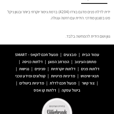
ידית לדלת פנים מדגם בורדו (4204) ברמת גימור יוקרתי ביותר ובגוון ניקל
מט בסגנון מודרני. הידית עם רוזטה עגולה.
גוון ושם הידית להמחשה בלבד.
עמוד הבית
|
מבצעים
|
מנעול חכם לוקאפ - SMART
מתחם העיצוב
|
המרחב המוגן
|
דלתות כניסה
|
דלתות פנים
|
דלתות יוקרתיות
|
סניפים
|
נגישות
|
תנאי שימוש
|
מדיניות פרטיות
|
קטלוגים ומידע טכני
|
צור קשר
|
מנעול חכם לדלת
|
מדיניות ביטולים
|
ביטול עסקה
|
דלתות קו אפס