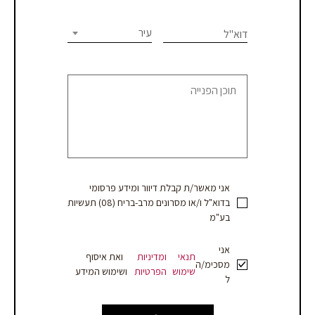
יעוץ
leave
this
עיר
דוא"ל
או
field
blank.
קבלת
הצעת
מחיר
אני מאשר/ת קבלת דיוור ומידע פרסומי
בדוא"ל ו/או מסרונים מרב-בריח (08) תעשיות
בע"מ
אני
תנאי
ומדיניות
ואת איסוף
מסכימ/ה
שימוש
הפרטיות
ושימוש המידע
ל