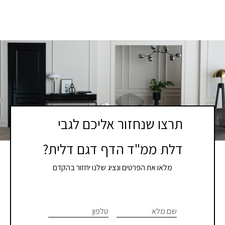
תרצו שנחזור אליכם לגבי
דלת ממ"ד הדף דגם דלית?
מלאו את הפרטים ונציג שלנו יחזור בהקדם
If you
לתיאום
are
שם מלא
טלפון
פגישת
human,