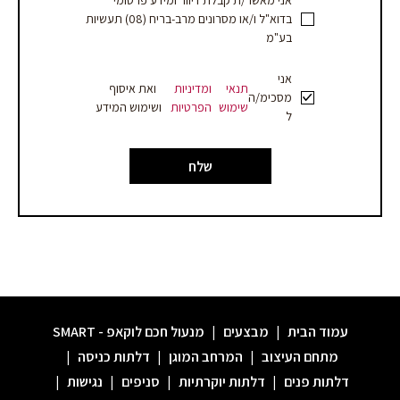
אני מאשר/ת קבלת דיוור ומידע פרסומי
בדוא"ל ו/או מסרונים מרב-בריח (08) תעשיות
בע"מ
אני
תנאי
ומדיניות
ואת איסוף
מסכימ/ה
שימוש
הפרטיות
ושימוש המידע
ל
שלח
עמוד הבית
|
מבצעים
|
מנעול חכם לוקאפ - SMART
מתחם העיצוב
|
המרחב המוגן
|
דלתות כניסה
|
דלתות פנים
|
דלתות יוקרתיות
|
סניפים
|
נגישות
|