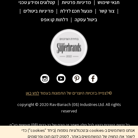
תנאי שימוש
|
מדיניות פרטיות
|
קטלוגים ומידע טכני
|
צור קשר
|
מנעול חכם לדלת
|
מדיניות ביטולים
|
ביטול עסקה
|
דלתות קו אפס
©לצפייה בזכויות היוצרים של התמונות בעמוד
לחץ כאן
copyright © 2020 Rav-Bariach (08) Industries Ltd. All rights
reserved
כל זכויות היוצרים בנוגע לכל חלק מאתר זה הינם של רב-בריח (08) תעשיות בע"מ.
האתר מיועד לצפייה בלבד. העתקה, הפצה, שיכפול, פרסום, הצגה, שידור, שינוי, ביצוע
אנחנו משתמשים ב-cookies ובטכנולוגיות נוספות (ביחד "cookies") כדי
יצירות נגזרות בתוכן המופיע באתר אסור. שמות המוצרים, החברות, השירותים הינם
לשפר את החוויה של המשתמשים באתר, לספק להם תוכן ופרסומים