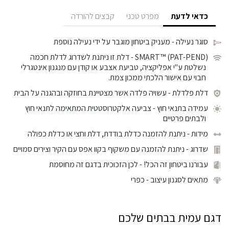
כדאי לדעת
מפרט טכני
קבצים להורדה
סוגר נעילה
- מעניק ביטחון מוגבר על ידי נעילה נוספת
SMART™ (PAT-PEND)
- דלת זו ניתנת לשדרוג לדלת חכמה
נשלטת ע"י אפליקציה, טביעת אצבע או קודן עם מנגנון אינטגרלי
חבוי עם אישור הלכתי ממכון צמת.
דלת פלדלת
- עשויה פלדה אשר מצטיינת בחוזקה ובהגנה על הבית
עמידה בתנאי חוץ
- צביעה אלקטרוסטטית המתאימה לתנאי חוץ
ולבתים פרטיים
מידות
- ניתנת להזמנה כדלת בודדת, דלת וחצי או כדלת כפולה
שדרוג
- ניתנת להזמנה עם משקוף בקוו אפס עם הקיר וצירים סמויים
עבורנו ביטחון זה הכל!
- לכן הזכוכית בדגם זה מחוסמת
מתאים לסגנון עיצוב
- כפרי
דגם עמית בבתים שלכם