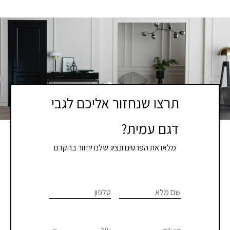
תרצו שנחזור אליכם לגבי
דגם עמית?
מלאו את הפרטים ונציג שלנו יחזור בהקדם
If you
לתיאום
are
שם מלא
טלפון
פגישת
human,
יעוץ
leave
this