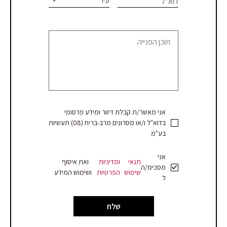
עיר
דוא"ל
או
field
blank.
קבלת
הצעת
מחיר
אני מאשר/ת קבלת דיוור ומידע פרסומי
בדוא"ל ו/או מסרונים מרב-בריח (08) תעשיות
בע"מ
אני
תנאי
ומדיניות
ואת איסוף
מסכימ/ה
שימוש
הפרטיות
ושימוש המידע
ל
שלח