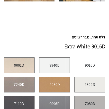
דלת אחת. מבחר גוונים
Extra White 9016D
9001D
9940D
9016D
7240D
2030D
9302D
7110D
0096D
7080D