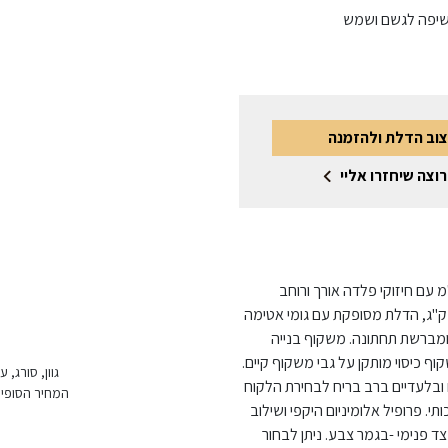
שיפה לגשם ושמש
צוב הדלת ולהזמנה
רוצה שיחזרו אליי
ה ליבת פלדה, צירי פייפ . הדלת בעובי 1.25 מ"מ עם חיזוקי פלדה אורך ורוחב
נימיים, עובי ליבת הדלת 50 מ"מ • משקל הדלת כ- 50 ק"ג, הדלת מסופקת עם גומי אטימה
ומברשת תחתונה. משקוף בנייה
גוון, סורג,
ם ובלעדיים ברב בריח לבחירת הלקוח
המחיר הסופי 
י. פרופיל אלומיניום היקפי ושילוב
צד פנימי -בגמר צבע. ניתן לבחור