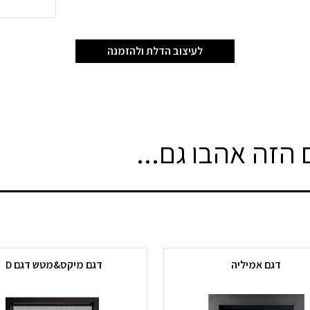
לעיצוב הדלת ולהזמנה
הזה אהבו גם...
דגם אמיליה
דגם מיקס&מטש דגם D