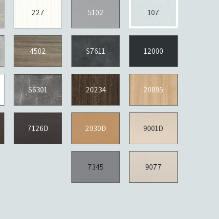
227
5102
107
4502
S7611
12000
S6301
20234
20095
7126D
2030D
9001D
7345
9077