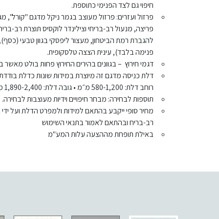
חיפוי גם לצד הפנימי כתוספת.
פרזול ועזרים: פרזול מעוצב בגמר ניקל מדגם "קורל", מ
פריצה, מנעול רב-בריחי וצילינדר לוקסיס תוצרת רב-בריח. 
להגברת רמת הביטחון, מעצור ליפסקי בגוון טבעי (כסף),
פנימה בלבד), עינית הצצה טלסקופית.
דגמי חירוץ – בגוונים בהירים החירוץ פחות בולט מאשר בג
דלת כניסה מדגם זה מיוצרת במידות שונות כדלת בודדת, 
רוחב דלת: 580-1,200 מ״מ • גובה דלת: 1,890-2,400 מ״מ.
תוספות לבחירה: מבחר חיפויים וידיות מעוצבות לבחירה.
מחיר סופי ייקבע בהתאם למידות ולמפרט הדלת ועל ידי
רב-בריח ובהתאם לאמור בתנאי השימוש
באילת תופחת מההצעה עלות המע"מ