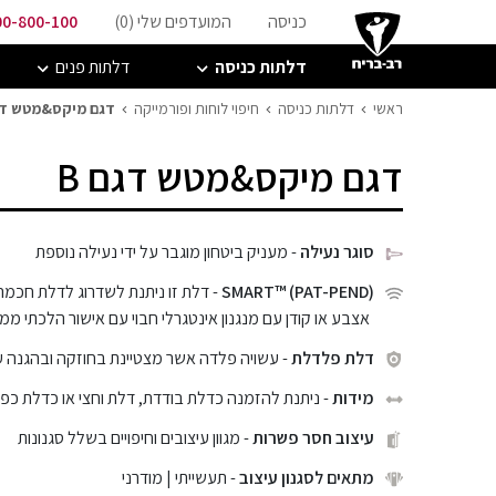
כניסה
המועדפים שלי (
0
)
00-800-100
דלתות כניסה
דלתות פנים
ראשי
דלתות כניסה
חיפוי לוחות ופורמייקה
דגם מיקס&מטש דגם
דגם מיקס&מטש דגם B
סוגר נעילה
- מעניק ביטחון מוגבר על ידי נעילה נוספת
SMART™ (PAT-PEND)
- דלת זו ניתנת לשדרוג לדלת חכמה
אצבע או קודן עם מנגנון אינטגרלי חבוי עם אישור הלכתי ממכ
דלת פלדלת
- עשויה פלדה אשר מצטיינת בחוזקה ובהגנה 
מידות
- ניתנת להזמנה כדלת בודדת, דלת וחצי או כדלת כפ
עיצוב חסר פשרות
- מגוון עיצובים וחיפויים בשלל סגנונות
מתאים לסגנון עיצוב
- תעשייתי | מודרני