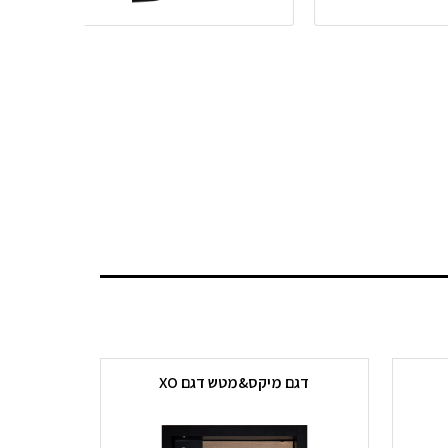
דגם מיקס&מטש דגם XO