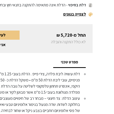
דלת בחיפוי
- הדלת אינה מתאימה להתקנה בתנאי חוץ ובח
לצפייה בגוונים
החל מ-
5,720
לעי
₪
לא כולל התקנה והובלה
אני 
מפרט טכני
דלת עשוי
פ
היקפי, אינסרט תחתון טלסקופי לשליטה על גובה הדלת 
מפלדה מגולוונת בעובי 1.5 מ"מ אשר מבוטן לקיר או משקוף כיסוי מותקן על גבי משקוף קיים.
עיצוב הדלת : צד חיצוני – מבחר רב של חיפויים מעוצבי
בחלוקה לשדות. שדה מנעול בגימור אלומיניום טבעי ואיכות
של פסי אלומיניום רוחביים בצבע ניקל או שחור לבחירה. 