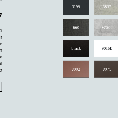
דל
3199
3837
ל
660
F2300
הג
ה
יש
black
9016D
המ
יש
וג
8002
8075
מח