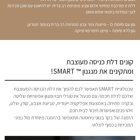
דלת זו מורכבת מחיפוי אלום וצבע ממניפת רב-בריח. יש להיוועץ עם סוכן מכירות
לגבי עמידות בתנאי שמש וגשם.
גוון עם סיומת D – מייצגת גמר צבע ממניפת רב-בריח בגימור מגורען
גוון ללא סיומת – מייצג חיפוי פורמייקה
קונים דלת כניסה מעוצבת
ומתקינים את מנגנון ™ SMART!
טכנולוגיית SMART תאפשר לכם להפוך את דלת הכניסה המעוצבת
שלכם לדלת חכמה עם מנעול אינטגרלי חבוי ומגוון אפשרויות שליטה
ובקרה: פתיחה באמצעות אפליקציה ייעודית, טביעת אצבע, קודן, שלט,
זיהוי פנים ואפשרות חיבור לבית חכם.
הזמנה של בקר בגווני נירוסטה תתאפשר בהזמנה מיוחדת מול נציגי
המכירות בכפוף למלאי.