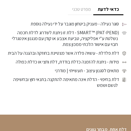
כדאי לדעת
מפרט טכני
סוגר נעילה
- מעניק ביטחון מוגבר על ידי נעילה נוספת
SMART™ (PAT-PEND)
- דלת זו ניתנת לשדרוג לדלת חכמה
נשלטת ע"י אפליקציה, טביעת אצבע או קודן עם מנגנון אינטגרלי
חבוי עם אישור הלכתי ממכון צמת.
דלת פלדלת
- עשויה פלדה אשר מצטיינת בחוזקה ובהגנה על הבית
מידות
- ניתנת להזמנה כדלת בודדת, דלת וחצי או כדלת כפולה
מתאים לסגנון עיצוב
- תעשייתי | מודרני
דלת בחיפוי
- הדלת אינה מתאימה להתקנה בתנאי חוץ ובחשיפה
לגשם ושמש
דלת אחת. מבחר גוונים