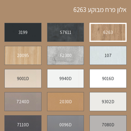
אלון פרח מבוקע 6263
3199
S7611
6263
20095
F2300
107
9001D
9940D
9016D
7240D
2030D
9302D
7110D
0096D
7080D