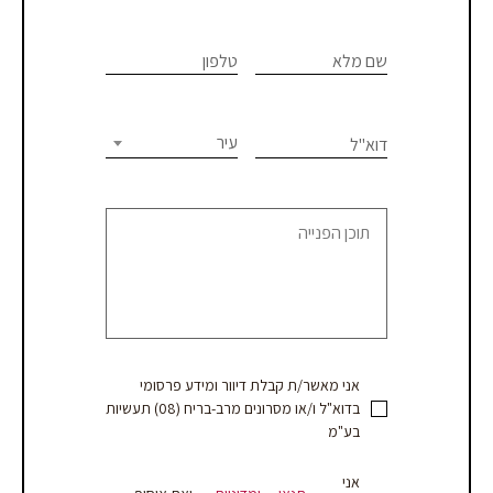
If you
לתיאום
are
שם מלא
טלפון
פגישת
human,
יעוץ
leave
this
עיר
דוא"ל
או
field
blank.
קבלת
הצעת
מחיר
אני מאשר/ת קבלת דיוור ומידע פרסומי
בדוא"ל ו/או מסרונים מרב-בריח (08) תעשיות
בע"מ
אני