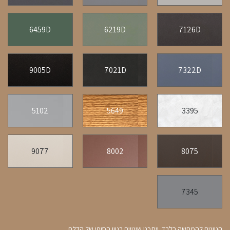
6459D
6219D
7126D
9005D
7021D
7322D
5102
5649
3395
9077
8002
8075
7345
הגוונים להמחשה בלבד. ייתכנו שינויים בגוון הסופי של הדלת.