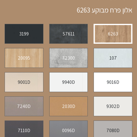
אלון פרח מבוקע 6263
3199
S7611
6263
20095
F2300
107
9001D
9940D
9016D
7240D
2030D
9302D
7110D
0096D
7080D