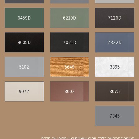
6459D
6219D
7126D
9005D
7021D
7322D
5102
5649
3395
9077
8002
8075
7345
הגוונים להמחשה בלבד. ייתכנו שינויים בגוון הסופי של הדלת.