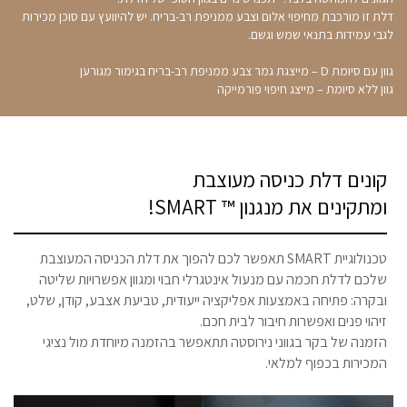
דלת זו מורכבת מחיפוי אלום וצבע ממניפת רב-בריח. יש להיוועץ עם סוכן מכירות
לגבי עמידות בתנאי שמש וגשם.
גוון עם סיומת D – מייצגת גמר צבע ממניפת רב-בריח בגימור מגורען
גוון ללא סיומת – מייצג חיפוי פורמייקה
קונים דלת כניסה מעוצבת
ומתקינים את מנגנון ™ SMART!
טכנולוגיית SMART תאפשר לכם להפוך את דלת הכניסה המעוצבת
שלכם לדלת חכמה עם מנעול אינטגרלי חבוי ומגוון אפשרויות שליטה
ובקרה: פתיחה באמצעות אפליקציה ייעודית, טביעת אצבע, קודן, שלט,
זיהוי פנים ואפשרות חיבור לבית חכם.
הזמנה של בקר בגווני נירוסטה תתאפשר בהזמנה מיוחדת מול נציגי
המכירות בכפוף למלאי.