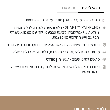
כדאי לדעת
מפרט טכני
סוגר נעילה
- מעניק ביטחון מוגבר על ידי נעילה נוספת
SMART™ (PAT-PEND)
- דלת זו ניתנת לשדרוג לדלת חכמה
נשלטת ע"י אפליקציה, טביעת אצבע או קודן עם מנגנון אינטגרלי
חבוי עם אישור הלכתי ממכון צמת.
דלת פלדלת
- עשויה פלדה אשר מצטיינת בחוזקה ובהגנה על הבית
מידות
- ניתנת להזמנה כדלת בודדת, דלת וחצי או כדלת כפולה
מתאים לסגנון עיצוב
- תעשייתי | מודרני
דלת בחיפוי
- הדלת אינה מתאימה להתקנה בתנאי חוץ ובחשיפה
לגשם ושמש
דלת אחת. מבחר גוונים