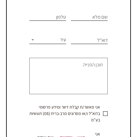
If you
לתיאום
are
שם מלא
טלפון
פגישת
human,
יעוץ
leave
this
עיר
דוא"ל
או
field
blank.
קבלת
הצעת
מחיר
אני מאשר/ת קבלת דיוור ומידע פרסומי
בדוא"ל ו/או מסרונים מרב-בריח (08) תעשיות
בע"מ
אני