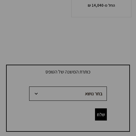
החל מ-
14,040
₪
כותרת המשנה של הטופס
If you
(!!
are
לא
human,
leave
למחוק!!))טופס
שלח
this
נפתח
field
blank.
עמוד