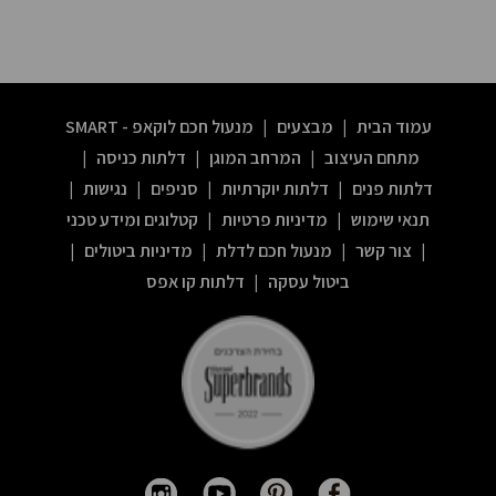
בית-כרגע
לא
בשימוש
עמוד הבית
|
מבצעים
|
מנעול חכם לוקאפ - SMART
(!!
מתחם העיצוב
|
המרחב המוגן
|
דלתות כניסה
|
דלתות פנים
|
דלתות יוקרתיות
|
סניפים
|
נגישות
|
לא
תנאי שימוש
|
מדיניות פרטיות
|
קטלוגים ומידע טכני
למחוק!!))
|
צור קשר
|
מנעול חכם לדלת
|
מדיניות ביטולים
|
ביטול עסקה
|
דלתות קו אפס