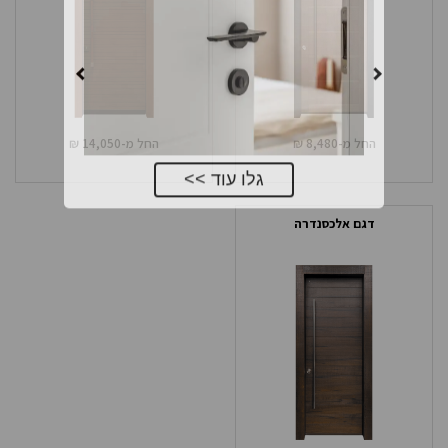
בואו להכיר את מגוון דלתות הפנים של רב-בריח
החל מ-
8,480
₪
החל מ-
14,050
₪
דגם אלכסנדרה
גלו עוד >>