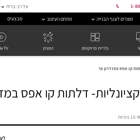
1-80
על רב-בריח
מבצעים
מוצרים לענף הבנייה
מתחם העיצוב
י
גלריית פרויקטים
המגזין
le TV
תות קו אפס במזדרון צר
קציונליות- דלתות קו אפס במזד
10.9
צפיות
לעמ