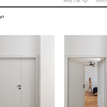
ן כרמל
7.5K
צפיות
לעמ