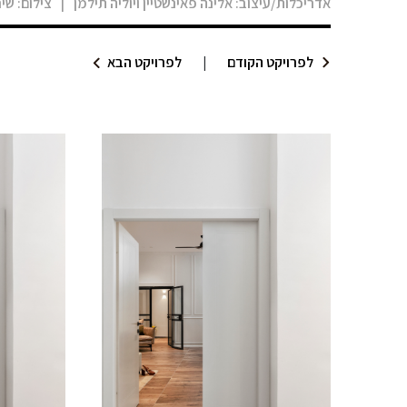
אדריכלות/עיצוב:
אלינה פאינשטיין ויוליה תילמן
|
צילום:
שיר
לפרויקט הקודם
|
לפרויקט הבא
מודול 1