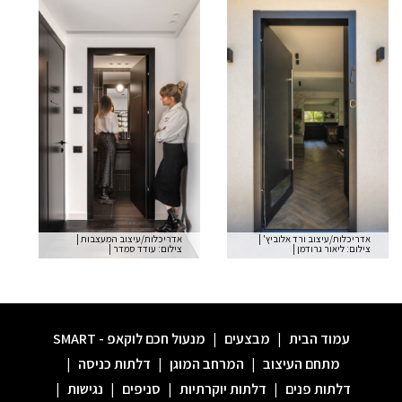
אדריכלות/עיצוב ורד אלוביץ'
|
אדריכלות/עיצוב המעצבות
|
צילום: ליאור גרודמן
|
צילום: עודד סמדר
|
עמוד הבית
|
מבצעים
|
מנעול חכם לוקאפ - SMART
מתחם העיצוב
|
המרחב המוגן
|
דלתות כניסה
|
דלתות פנים
|
דלתות יוקרתיות
|
סניפים
|
נגישות
|