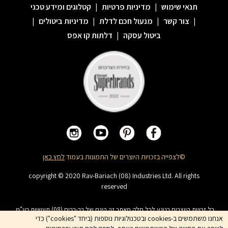
תנאי שימוש
|
מדיניות פרטיות
|
קטלוגים ומידע טכני
|
צור קשר
|
מנעול חכם לדלת
|
מדיניות ביטולים
|
ביטול עסקה
|
דלתות קו אפס
©לצפייה בזכויות היוצרים של התמונות בעמוד
לחץ כאן
copyright © 2020 Rav-Bariach (08) Industries Ltd. All rights
reserved
כל זכויות היוצרים בנוגע לכל חלק מאתר זה הינם של רב-בריח (08) תעשיות בע"מ.
האתר מיועד לצפייה בלבד. העתקה, הפצה, שיכפול, פרסום, הצגה, שידור, שינוי, ביצוע
אנחנו משתמשים ב-cookies ובטכנולוגיות נוספות (ביחד "cookies") כדי
יצירות נגזרות בתוכן המופיע באתר אסור. שמות המוצרים, החברות, השירותים הינם