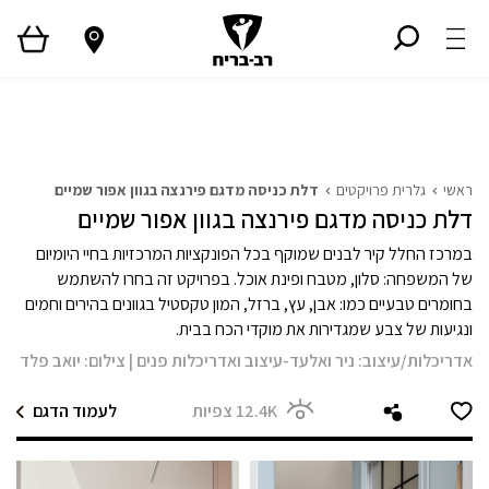
ראשי
גלריית פרויקטים
המגזין
Style TV
ראשי
גלרית פרויקטים
דלת כניסה מדגם פירנצה בגוון אפור שמיים
דלת כניסה מדגם פירנצה בגוון אפור שמיים
במרכז החלל קיר לבנים שמוקף בכל הפונקציות המרכזיות בחיי היומיום
של המשפחה: סלון, מטבח ופינת אוכל. בפרויקט זה בחרו להשתמש
בחומרים טבעיים כמו: אבן, עץ, ברזל, המון טקסטיל בגוונים בהירים וחמים
ונגיעות של צבע שמגדירות את מוקדי הכח בבית.
אדריכלות/עיצוב:
ניר ואלעד-עיצוב ואדריכלות פנים
|
צילום:
יואב פלד
12.4K
צפיות
לעמוד הדגם
מודול 1