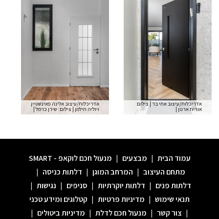
אדריכלות/עיצוב אתי בר
|
צילום:
אדריכלות/עיצוב אלינה פאינשטיין
אורית ארנון
|
ויוליה תילמן
|
צילום: שירן כרמל
|
לעמוד הדגם
עמוד הבית
|
מבצעים
|
מנעול חכם לוקאפ - SMART
מתחם העיצוב
|
המרחב המוגן
|
דלתות כניסה
|
דלתות פנים
|
דלתות יוקרתיות
|
סניפים
|
נגישות
|
תנאי שימוש
|
מדיניות פרטיות
|
קטלוגים ומידע טכני
|
צור קשר
|
מנעול חכם לדלת
|
מדיניות ביטולים
|