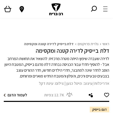
ראשי
גלריית פרויקטים
המגזין
Style TV
ראשי
גלרית פרויקטים
דלת בייסיק לדירה קטנה ומקסימה
דלת בייסיק לדירה קטנה ומקסימה
לדירה שעברה שיפוץ הייתה מטרה מרכזית: להשאיר את תחושת המרחב
אבל - להוסיף חדר! עבור הכניסה נבחרה דלת מדגם בייסיק, המטבח הישן
הוסב לחדר שינה למתבגר, חדרי הילדים חודשו, חדר ההורים עוצב
בצבעים טבעיים ורכים, והסלון והמטבח החדש מוארים ומרווחים.
אדריכלות/עיצוב:
מיטל כנען
|
צילום:
עינת דקל
12.7K
צפיות
לעמוד הדגם
דגם בייסיק