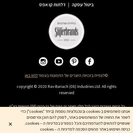
ביטול עסקה
|
דלתות קו אפס
©לצפייה בזכויות היוצרים של התמונות בעמוד
לחץ כאן
copyright © 2020 Rav-Bariach (08) Industries Ltd. All rights
reserved
כל זכויות היוצרים בנוגע לכל חלק מאתר זה הינם של רב-בריח (08) תעשיות בע"מ.
האתר מיועד לצפייה בלבד. העתקה, הפצה, שיכפול, פרסום, הצגה, שידור, שינוי, ביצוע
אנחנו משתמשים ב-cookies ובטכנולוגיות נוספות (ביחד "cookies") כדי
יצירות נגזרות בתוכן המופיע באתר אסור. שמות המוצרים, החברות, השירותים הינם
לשפר את החוויה של המשתמשים באתר, לספק להם תוכן ופרסומים
סימני מסחרי של החברה ואין להשתמש בהם ללא אישור החברה מראש
שעשויים להתאים להעדפותיכם והכל כמפורט במדיניות ה – cookies.
כניסה ושימוש באתר מהווים הסכמה למדיניות ה – cookies