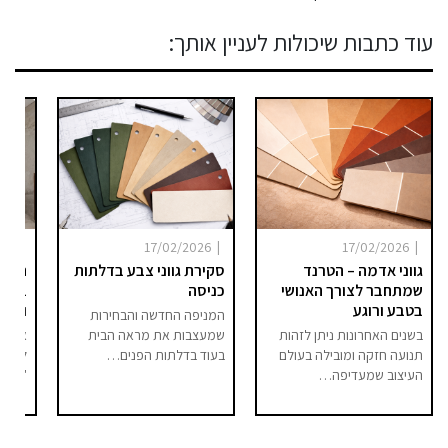
עוד כתבות שיכולות לעניין אותך:
|
|
|
025
17/02/2026
17/02/2026
גווני אדמה – הטרנד
סקירת גווני צבע בדלתות
היום 
שמתחבר לצורך האנושי
כניסה
ברור 
בטבע ורוגע
וסיפו
המניפה החדשה והבחירות
בשנים האחרונות ניתן לזהות
שמעצבות את מראה הבית
אם בע
תנועה חזקה ומובילה בעולם
בעוד בדלתות הפנים…
לחלל 
העיצוב שמעדיפה…
"מודר