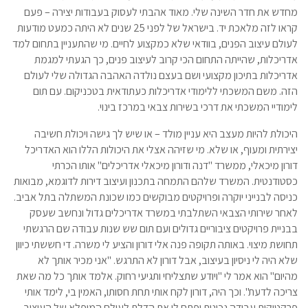
מחדש את חדר השינה שלי. מאוד אהבתי לעסוק בעבודות יצירה – פעם
קראו לזה מלאכת יד. בישראל של לפני 25 שנים לא היתה כמעט מודעות
לעולם עיצוב הפנים, בוודאי שלא כמקצוע לחיים. מי שהתעניין בתחום למד
אדריכלות, שהייתה התחום הכי קרוב לעיצוב פנים, כך הגעתי למגמת
אדריכלות בתיכון מקצועי ושם בעצם נולדה האהבה הגדולה שלי לעולם
הזה. משם המשכתי ללימודי אדריכלות כעתודאית בטכניקום. עם תום
לימודיי המשכתי את דרכי בשירות צבאי במרכז בינוי.
היכולת להיות מעצב היא עניין מולד – או שיש לך גישה ויכולת חשיבה
יצירתית ומעוף, או שלא. מי שזיהה אצלי את היכולות הללו הוא האדריכל
דורון מיכאלי, ממשרד "דנה ודורון מיכאלי אדריכלים" אותו הכרתי
כסטודנטית. המשרד שלהם התמחה בתכנון ועיצוב דירות לדוגמא, מבואות
כניסה לבנייני יוקרה ופרויקטים מבוקשים כמו שכונת המשתלה בתל אביב.
לאחר שירותי הצבאי השתלבתי במשרד אדריכלים גדול ונחשב שעסק
בבניית פרויקטים ציבוריים גדולים ועם תום שש שנות עבודה שם הרגשתי
תחושת מיצוי. באותה תקופה פנה אלי דורון והציע לי משרה. די חששתי כיוון
שלא היה לי ניסיון בעיצוב, אבל דורון לא התרגש. "אני מכיר אותך לא
מהיום" הוא אמר לי "ויודע שתצליחי ותגיעי רחוק. אלמד אותך כל מה שאת
צריכה לדעת". וכך היה, דורון לקח אותי תחת חסותו, האמין בי, לימד אותי
פרקטיקות עבודה נכונות ופתח לי את הדלת לעולם המופלא של העיצוב.