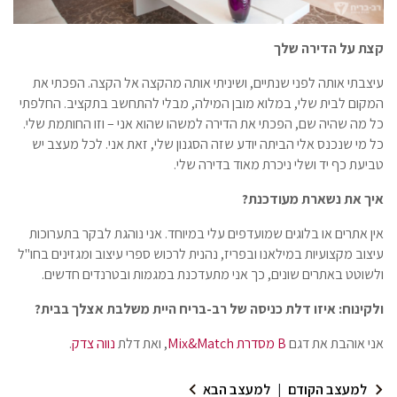
קצת על הדירה שלך
עיצבתי אותה לפני שנתיים, ושיניתי אותה מהקצה אל הקצה. הפכתי את
המקום לבית שלי, במלוא מובן המילה, מבלי להתחשב בתקציב. החלפתי
כל מה שהיה שם, הפכתי את הדירה למשהו שהוא אני – וזו החותמת שלי.
כל מי שנכנס אלי הביתה יודע שזה הסגנון שלי, זאת אני. לכל מעצב יש
טביעת כף יד ושלי ניכרת מאוד בדירה שלי.
איך את נשארת מעודכנת?
אין אתרים או בלוגים שמועדפים עלי במיוחד. אני נוהגת לבקר בתערוכות
עיצוב מקצועיות במילאנו ובפריז, נהנית לרכוש ספרי עיצוב ומגזינים בחו"ל
ולשוטט באתרים שונים, כך אני מתעדכנת במגמות ובטרנדים חדשים.
ולקינוח: איזו דלת כניסה של רב-בריח היית משלבת אצלך ב
בית?
אני אוהבת את דגם
B מסדרת Mix&Match
, ואת דלת
נווה צדק
.
למעצב הקודם
|
למעצב הבא