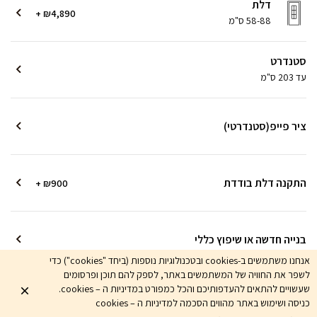
דלת
+ ₪4,890
58-88 ס"מ
סטנדרט
עד 203 ס"מ
ציר פייפ(סטנדרטי)
התקנה דלת בודדת
+ ₪900
בנייה חדשה או שיפוץ כללי
אנחנו משתמשים ב-cookies ובטכנולוגיות נוספות (ביחד "cookies") כדי
לשפר את החוויה של המשתמשים באתר, לספק להם תוכן ופרסומים
בטוח לקנות אונליין! משלמים רק מקדמה והיתרה מול נציג טלפוני
שעשויים להתאים להעדפותיכם והכל כמפורט במדיניות ה – cookies.
5,790
כניסה ושימוש באתר מהווים הסכמה למדיניות ה – cookies
אני רוצה
₪
הוסף לסל
שיחזרו אליי
לא כולל הובלה. אין כפל מבצעים.