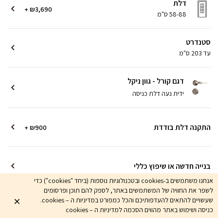
דלת
+ ₪3,690
58-88 ס"מ
סטנדרט
עד 203 ס"מ
דגם קורל - גוון ניקל
ידית נעה דלת כניסה
התקנה דלת בודדת
+ ₪900
בנייה חדשה או שיפוץ כללי
אנחנו משתמשים ב-cookies ובטכנולוגיות נוספות (ביחד "cookies") כדי
לשפר את החוויה של המשתמשים באתר, לספק להם תוכן ופרסומים
בטוח לקנות אונליין! משלמים רק מקדמה והיתרה מול נציג טלפוני
שעשויים להתאים להעדפותיכם והכל כמפורט במדיניות ה – cookies.
4,590
כניסה ושימוש באתר מהווים הסכמה למדיניות ה – cookies
אני רוצה
₪
הוסף לסל