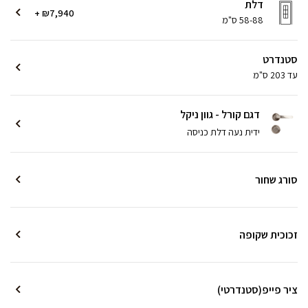
דלת
+ ₪7,940
58-88 ס"מ
סטנדרט
עד 203 ס"מ
דגם קורל - גוון ניקל
ידית נעה דלת כניסה
סורג שחור
זכוכית שקופה
ציר פייפ(סטנדרטי)