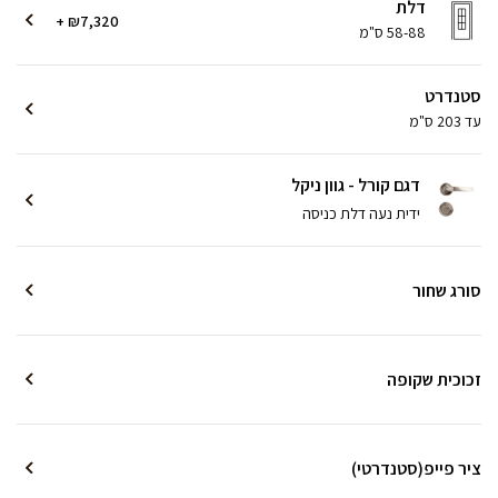
דלת
+ ₪7,320
58-88 ס"מ
סטנדרט
עד 203 ס"מ
דגם קורל - גוון ניקל
ידית נעה דלת כניסה
סורג שחור
זכוכית שקופה
ציר פייפ(סטנדרטי)