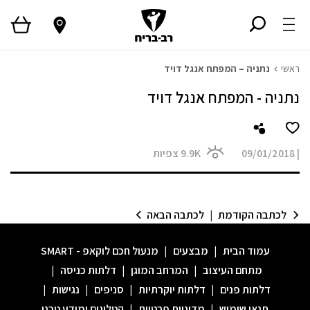
ראשי
נתניה – המפתח אנגל דויד
נתניה - המפתח אנגל דויד
|
09/01/2018
9.9K
צפיות
לכתבה הקודמת
|
לכתבה הבאה
עמוד הבית
|
מבצעים
|
מנעול חכם לוקאפ - SMART
מתחם העיצוב
|
המרחב המוגן
|
דלתות כניסה
|
דלתות פנים
|
דלתות יוקרתיות
|
סניפים
|
נגישות
|
תנאי שימוש
|
מדיניות פרטיות
|
קטלוגים ומידע טכני