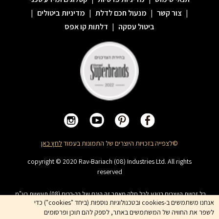
|
צור קשר
|
מנעול חכם לדלת
|
מדיניות ביטולים
|
ביטול עסקה
|
דלתות קו אפס
©לצפייה בזכויות היוצרים של התמונות בעמוד
לחץ כאן
copyright © 2020 Rav-Bariach (08) Industries Ltd. All rights
reserved
כל זכויות היוצרים בנוגע לכל חלק מאתר זה הינם של רב-בריח (08) תעשיות בע"מ.
האתר מיועד לצפייה בלבד. העתקה, הפצה, שיכפול, פרסום, הצגה, שידור, שינוי, ביצוע
אנחנו משתמשים ב-cookies ובטכנולוגיות נוספות (ביחד "cookies") כדי
יצירות נגזרות בתוכן המופיע באתר אסור. שמות המוצרים, החברות, השירותים הינם
לשפר את החוויה של המשתמשים באתר, לספק להם תוכן ופרסומים
סימני מסחרי של החברה ואין להשתמש בהם ללא אישור החברה מראש