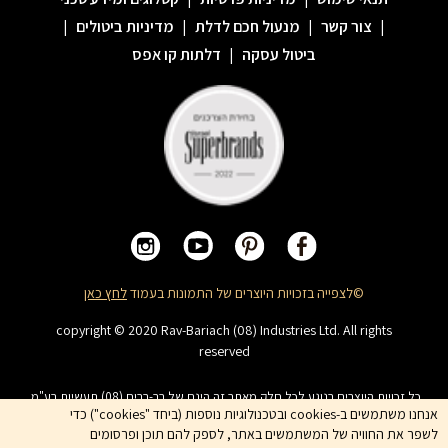
|
צור קשר
|
מנעול חכם לדלת
|
מדיניות ביטולים
|
ביטול עסקה
|
דלתות קו אפס
©לצפייה בזכויות היוצרים של התמונות בעמוד
לחץ כאן
copyright © 2020 Rav-Bariach (08) Industries Ltd. All rights
reserved
כל זכויות היוצרים בנוגע לכל חלק מאתר זה הינם של רב-בריח (08) תעשיות בע"מ.
האתר מיועד לצפייה בלבד. העתקה, הפצה, שיכפול, פרסום, הצגה, שידור, שינוי, ביצוע
אנחנו משתמשים ב-cookies ובטכנולוגיות נוספות (ביחד "cookies") כדי
יצירות נגזרות בתוכן המופיע באתר אסור. שמות המוצרים, החברות, השירותים הינם
לשפר את החוויה של המשתמשים באתר, לספק להם תוכן ופרסומים
סימני מסחרי של החברה ואין להשתמש בהם ללא אישור החברה מראש