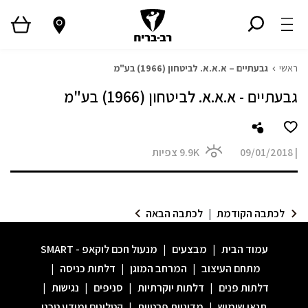
ראשי
גבעתיים – א.א.א. לביטחון (1966) בע"מ
גבעתיים - א.א.א. לביטחון (1966) בע"מ
|
09/01/2018
9.9K
צפיות
לכתבה הקודמת
|
לכתבה הבאה
עמוד הבית
|
מבצעים
|
מנעול חכם לוקאפ - SMART
מתחם העיצוב
|
המרחב המוגן
|
דלתות כניסה
|
דלתות פנים
|
דלתות יוקרתיות
|
סניפים
|
נגישות
|
תנאי שימוש
|
מדיניות פרטיות
|
קטלוגים ומידע טכני