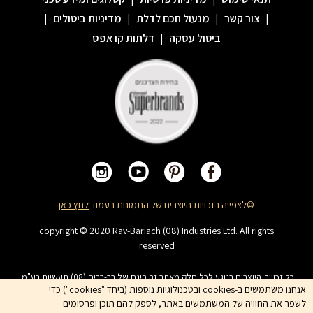
|
צור קשר
|
מנעול חכם לדלת
|
מדיניות ביטולים
|
ביטול עסקה
|
דלתות קו אפס
©לצפייה בזכויות היוצרים של התמונות בעמוד
לחץ כאן
copyright © 2020 Rav-Bariach (08) Industries Ltd. All rights
reserved
כל זכויות היוצרים בנוגע לכל חלק מאתר זה הינם של רב-בריח (08) תעשיות בע"מ.
האתר מיועד לצפייה בלבד. העתקה, הפצה, שיכפול, פרסום, הצגה, שידור, שינוי, ביצוע
אנחנו משתמשים ב-cookies ובטכנולוגיות נוספות (ביחד "cookies") כדי
יצירות נגזרות בתוכן המופיע באתר אסור. שמות המוצרים, החברות, השירותים הינם
לשפר את החוויה של המשתמשים באתר, לספק להם תוכן ופרסומים
סימני מסחרי של החברה ואין להשתמש בהם ללא אישור החברה מראש