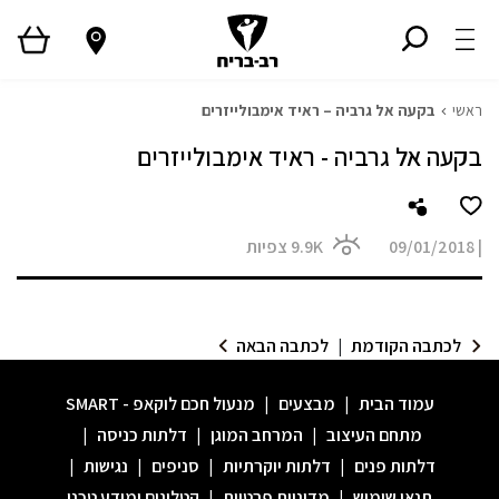
ראשי
בקעה אל גרביה – ראיד אימבולייזרים
בקעה אל גרביה - ראיד אימבולייזרים
|
09/01/2018
9.9K
צפיות
לכתבה הקודמת
|
לכתבה הבאה
עמוד הבית
|
מבצעים
|
מנעול חכם לוקאפ - SMART
מתחם העיצוב
|
המרחב המוגן
|
דלתות כניסה
|
דלתות פנים
|
דלתות יוקרתיות
|
סניפים
|
נגישות
|
תנאי שימוש
|
מדיניות פרטיות
|
קטלוגים ומידע טכני