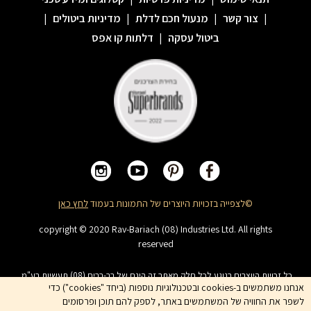
|
צור קשר
|
מנעול חכם לדלת
|
מדיניות ביטולים
|
ביטול עסקה
|
דלתות קו אפס
©לצפייה בזכויות היוצרים של התמונות בעמוד
לחץ כאן
copyright © 2020 Rav-Bariach (08) Industries Ltd. All rights
reserved
כל זכויות היוצרים בנוגע לכל חלק מאתר זה הינם של רב-בריח (08) תעשיות בע"מ.
האתר מיועד לצפייה בלבד. העתקה, הפצה, שיכפול, פרסום, הצגה, שידור, שינוי, ביצוע
אנחנו משתמשים ב-cookies ובטכנולוגיות נוספות (ביחד "cookies") כדי
יצירות נגזרות בתוכן המופיע באתר אסור. שמות המוצרים, החברות, השירותים הינם
לשפר את החוויה של המשתמשים באתר, לספק להם תוכן ופרסומים
סימני מסחרי של החברה ואין להשתמש בהם ללא אישור החברה מראש