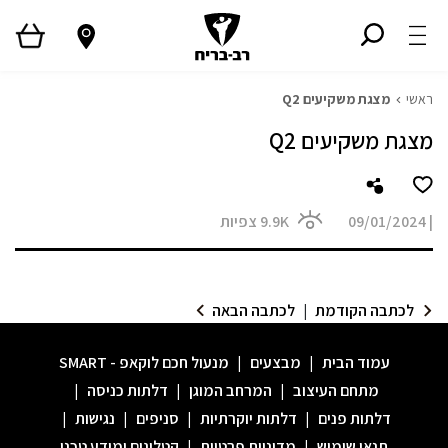
ראשי
מצגת משקיעים Q2
מצגת משקיעים Q2
|
09/01/2024
9.9K
צפיות
לכתבה הקודמת
|
לכתבה הבאה
עמוד הבית
|
מבצעים
|
מנעול חכם לוקאפ - SMART
מתחם העיצוב
|
המרחב המוגן
|
דלתות כניסה
|
דלתות פנים
|
דלתות יוקרתיות
|
סניפים
|
נגישות
|
תנאי שימוש
|
מדיניות פרטיות
|
קטלוגים ומידע טכני