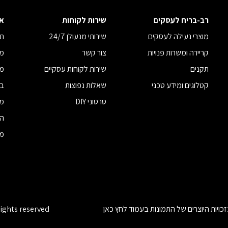
רב-בריח לעסקים
שירות לקוחות
א
מוצרי נעילה לעסקים
שירותי מנעולן 24/7
תנ
קריירה ומשרות פנויות
צור קשר
מד
תקנים
שירות לקוחות עסקיים
מד
קטלוגים ומידע טכני
שאלות נפוצות
בי
סרטוני DIY
מח
הצ
מדי
כויות היוצרים של התמונות בעמוד
לחץ כאן
rights reserved