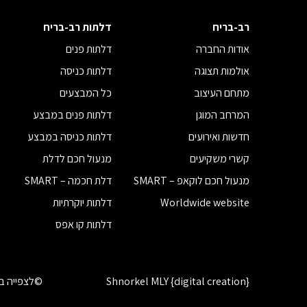
רב-בריח
דלתות רב-בריח
אודות החברה
דלתות פנים
אולמות תצוגה
דלתות כניסה
מתחם העיצוב
כל המבצעים
המרחב המוגן
דלתות פנים במבצע
חדשות ואירועים
דלתות כניסה במבצע
קשרי משקיעים
מנעול חכם לדלת
מנעול חכם לוקאפ – SMART
דלת חכמה – SMART
Worldwide website
דלתות יוקרתיות
דלתות קו אפס
Shnorkel MLY {digital creation}
©לצפייה בז