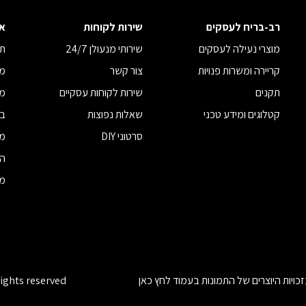
רב-בריח לעסקים
שירות לקוחות
א
מוצרי נעילה לעסקים
שירותי מנעולן 24/7
תנ
קריירה ומשרות פנויות
צור קשר
מד
תקנים
שירות לקוחות עסקיים
מד
קטלוגים ומידע טכני
שאלות נפוצות
בי
סרטוני DIY
מח
הצ
מדי
כויות היוצרים של התמונות בעמוד
לחץ כאן
rights reserved