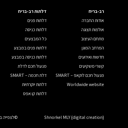
רב-בריח
דלתות רב-בריח
אודות החברה
דלתות פנים
אולמות תצוגה
דלתות כניסה
מתחם העיצוב
כל המבצעים
המרחב המוגן
דלתות פנים במבצע
חדשות ואירועים
דלתות כניסה במבצע
קשרי משקיעים
מנעול חכם לדלת
מנעול חכם לוקאפ – SMART
דלת חכמה – SMART
Worldwide website
דלתות יוקרתיות
דלתות קו אפס
Shnorkel MLY {digital creation}
©לצפייה בז