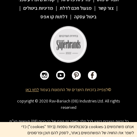
|
צור קשר
|
מנעול חכם לדלת
|
מדיניות ביטולים
|
ביטול עסקה
|
דלתות קו אפס
©לצפייה בזכויות היוצרים של התמונות בעמוד
לחץ כאן
copyright © 2020 Rav-Bariach (08) Industries Ltd. All rights
reserved
כל זכויות היוצרים בנוגע לכל חלק מאתר זה הינם של רב-בריח (08) תעשיות בע"מ.
האתר מיועד לצפייה בלבד. העתקה, הפצה, שיכפול, פרסום, הצגה, שידור, שינוי, ביצוע
אנחנו משתמשים ב-cookies ובטכנולוגיות נוספות (ביחד "cookies") כדי
יצירות נגזרות בתוכן המופיע באתר אסור. שמות המוצרים, החברות, השירותים הינם
לשפר את החוויה של המשתמשים באתר, לספק להם תוכן ופרסומים
סימני מסחרי של החברה ואין להשתמש בהם ללא אישור החברה מראש