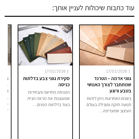
עוד כתבות שיכולות לעניין אותך:
|
|
|
025
17/02/2026
17/02/2026
גווני אדמה – הטרנד
סקירת גווני צבע בדלתות
היום 
שמתחבר לצורך האנושי
כניסה
ברור 
בטבע ורוגע
וסיפו
המניפה החדשה והבחירות
בשנים האחרונות ניתן לזהות
שמעצבות את מראה הבית
אם בע
תנועה חזקה ומובילה בעולם
בעוד בדלתות הפנים…
לחלל 
העיצוב שמעדיפה…
"מודר