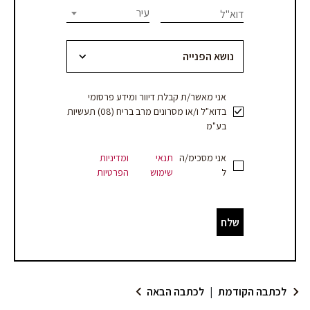
this
עיר
דוא"ל
עמוד
field
blank.
מוצר
–
לוקאפ/SMART
אני מאשר/ת קבלת דיוור ומידע פרסומי
בדוא"ל ו/או מסרונים מרב בריח (08) תעשיות
בע"מ
אני מסכימ/ה
תנאי
ומדיניות
ל
שימוש
הפרטיות
שלח
לכתבה הקודמת
|
לכתבה הבאה