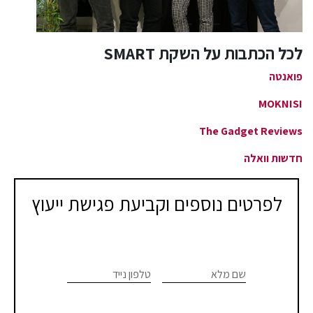
לכל הכתבות על השקת SMART
פואנטה
MOKNISI
The Gadget Reviews
חדשות וואלה
לפרטים נוספים וקביעת פגישת ייעוץ
צרו
If you
are
שם מלא
טלפון נייד
קשר
human,
leave
–