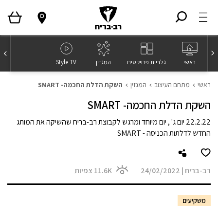
ראשי
גלריית פרויקטים
המגזין
Style TV
ראשי
מתחם העיצוב
המגזין
השקת הדלת החכמה- SMART
השקת הדלת החכמה- SMART
22.2.22 יום ג' , יום מיוחד ומרגש לקבוצת רב-בריח שהשיקה את המותג
החדש לדלתות הכניסה - SMART
רב-בריח
|
24/02/2022
11.6K
צפיות
משקיעים