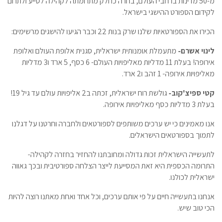
מ-50 מדינות ברחבי העולם, בחרה כחלק מתרומתה לקהילה לסייע ולתרום
לקידום הספורט ההישגי בישראל.
הכירו את הספורטאיות שלנו שרק בנות 22 וכבר הגיעו להישגים מרשימים:
לינוי אשרם-
מתעמלת אומנותית ישראלית, סגנית אלופת העולם ואלופת
אירופה! בעלת 11 מדליות מאליפויות העולם- 6 כסף, 5 ארד ו3 מדליות
מאליפויות אירופה- 1 זהב ו2 ארד.
קטי ספיצ'קוב-
גולשת רוח ישראלית, זכתה ב2 אליפויות עולם עד גיל 19!
בעלת 3 מדליות כסף מאליפויות אירופה.
אנו מאמינים כי יש ערכים משותפים לספורטאים ולחברה וחרטנו על דגלנו
לתמוך בספורטאים הישראלים.
לתעשייה הישראלית זכות גדולה ומחובתנו להחזיר בחזרה לקהילה-
התרומה הכספית היא זאת המסייעת לייצר הצלחה ספורטיבית ובכך גאווה
ישראלית לכולנו.
אנחנו בתעשייה חיים על פי אותם ערכים, וכל אחד ואחת מאתנו רוצה להיות
הכי טוב שיש.