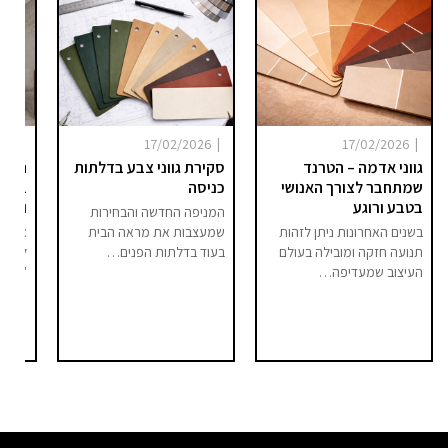
|
|
|
025
17/02/2026
17/02/2026
גווני אדמה – הטרנד
סקירת גווני צבע בדלתות
היום 
שמתחבר לצורך האנושי
כניסה
ברור 
בטבע ורוגע
וסיפו
המניפה החדשה והבחירות
בשנים האחרונות ניתן לזהות
שמעצבות את מראה הבית
אם בע
תנועה חזקה ומובילה בעולם
בעוד בדלתות הפנים…
לחלל 
העיצוב שמעדיפה…
"מודר