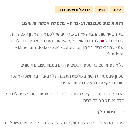
טיפים
בנייה
אדריכלות ועיצוב פנים
דלתות פנים מעוצבות רב-בריח – עולם של אפשרויות עיצוב
ביקור באולמות התצוגה של רב-בריח יבהיר לכם מיד שמגוון האפשרויות
לבחירת
דלתות
לביתכם הוא כמעט אינסופי. מעבר למשפחות הדלתות
שמציעה רב-בריח וביניהן:
,Top
Palazzo ,Mixcolor
,
Milenium
ו-
,Sundoor
כל משפחה מציעה מספר דגמים ייחודיים במגוון עיצובים וגימורים.
מכיוון שבמסגרת הסיור באולמות התצוגה של רב-בריח, תחשפו למספר
מונחים מקצועיים מעולם דלתות הפנים,
הכנו עבורכם מדריך קצר שיאפשר לכם להבין טוב יותר מה מציעה לכם כל
דלת פנים מבית רב-בריח:
·
גימור פלץ
גימור "מגרעת" – מדרגה הממוקמת בשולי הדלת בכל דפנותיה ומשתלבת