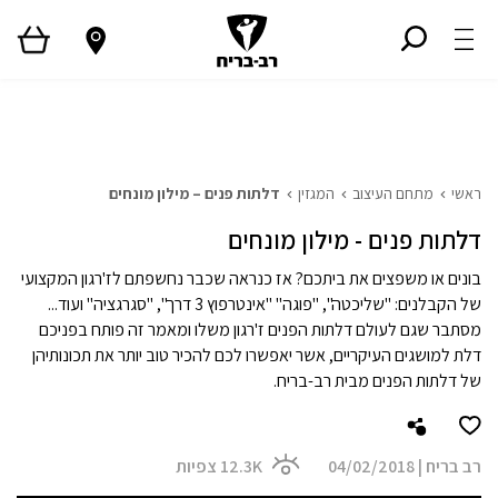
ראשי
גלריית פרויקטים
המגזין
Style TV
ראשי
מתחם העיצוב
המגזין
דלתות פנים – מילון מונחים
דלתות פנים - מילון מונחים
בונים או משפצים את ביתכם? אז כנראה שכבר נחשפתם לז'רגון המקצועי
של הקבלנים: "שליכטה", "פוגה" "אינטרפוץ 3 דרך", "סגרגציה" ועוד...
מסתבר שגם לעולם דלתות הפנים ז'רגון משלו ומאמר זה פותח בפניכם
דלת למושגים העיקריים, אשר יאפשרו לכם להכיר טוב יותר את תכונותיהן
של דלתות הפנים מבית רב-בריח.
רב בריח
|
04/02/2018
12.3K
צפיות