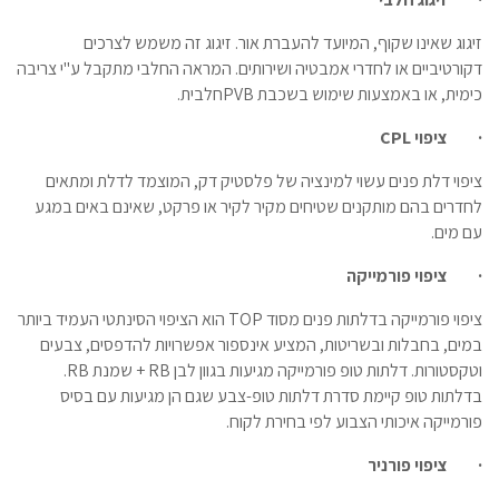
זיגוג שאינו שקוף, המיועד להעברת אור. זיגוג זה משמש לצרכים
דקורטיביים או לחדרי אמבטיה ושירותים. המראה החלבי מתקבל ע"י צריבה
כימית, או באמצעות שימוש בשכבת
PVB
חלבית.
·
ציפוי
CPL
ציפוי דלת פנים עשוי למינציה של פלסטיק דק, המוצמד לדלת ומתאים
לחדרים בהם מותקנים שטיחים מקיר לקיר או פרקט, שאינם באים במגע
עם מים.
·
ציפוי פורמייקה
ציפוי פורמייקה בדלתות פנים מסוד
TOP
הוא הציפוי הסינתטי העמיד ביותר
במים, בחבלות ובשריטות, המציע אינספור אפשרויות להדפסים, צבעים
וטקסטורות. דלתות טופ פורמייקה מגיעות בגוון לבן
RB
+ שמנת
RB
.
בדלתות טופ קיימת סדרת דלתות טופ-צבע שגם הן מגיעות עם בסיס
פורמייקה איכותי הצבוע לפי בחירת לקוח.
·
ציפוי פורניר