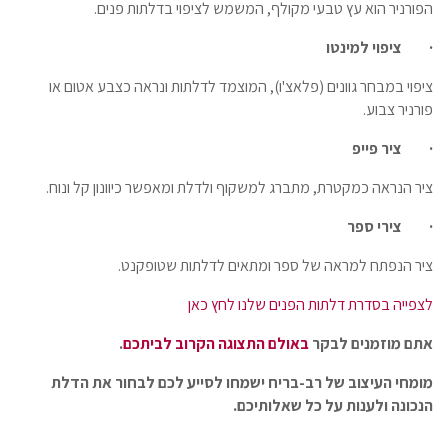
הפורניר הוא עץ טבעי מקולף, המשמש לציפוי בדלתות פנים.
·
ציפוי למינטו
ציפוי במבחר גוונים (פלאצ'ו), המוצמד לדלתות ונראה כצבע אטום או
פורניר צבוע.
·
ציר פייפ
ציר הנראה כמקטרת, מתברג למשקוף ולדלת ומאפשר כיוונון קל ונוח.
·
צירי ספר
ציר הנפתח למראה של ספר ומתאים לדלתות שטופקנט.
לצפייה בסדרת דלתות הפנים שלנו לחץ כאן
אתם מוזמנים לבקר
באולם התצוגה הקרוב לביתכם
.
מומחי העיצוב של רב-בריח ישמחו לסייע לכם לבחור את הדלת
הנכונה ולענות על כל שאלותיכם.