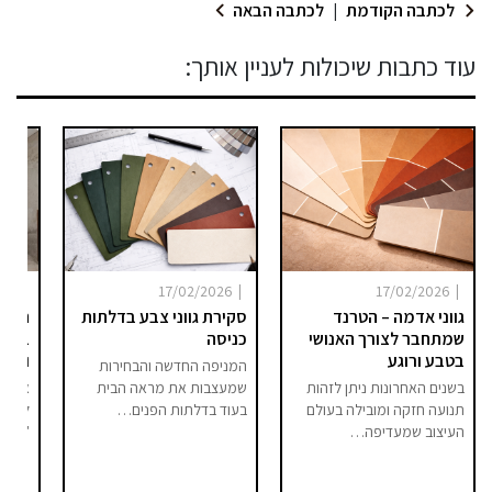
לכתבה הקודמת
|
לכתבה הבאה
עוד כתבות שיכולות לעניין אותך:
|
|
|
025
17/02/2026
17/02/2026
גווני אדמה – הטרנד
סקירת גווני צבע בדלתות
היום 
שמתחבר לצורך האנושי
כניסה
ברור 
בטבע ורוגע
וסיפו
המניפה החדשה והבחירות
בשנים האחרונות ניתן לזהות
שמעצבות את מראה הבית
אם בע
תנועה חזקה ומובילה בעולם
בעוד בדלתות הפנים…
לחלל 
העיצוב שמעדיפה…
"מודר