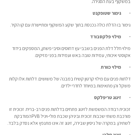
במשקוף בעת הסגירה.
·
גימור שטופקנט
גימור בו הדלת כולה נכנסת בתוך שקע המשקוף ומתיישרת עם קו הקיר.
·
מילוי פלקסבורד
מילוי חלל דלת הפנים בשבבי עץ דחוסים וסיבי פשתן, המספקים בידוד
אקוסטי איכותי, עמידות טובה באש ועמידות בפני מזיקים.
·
מילוי כוורת
דלתות פנים עם מילוי קרטון קשיח במבנה של משושים. דלתות אלו קלות
משקל והן מתאימות במיוחד לחדרי ילדים.
·
זיגוג טריפלקס
זכוכית רבודה המשמשת לזיגוג פתחים בדלתות פנים רב-בריח. זכוכית זו
מורכבת משתי שכבות זכוכית וביניהן שכבת פולי-ויניל
PVB
המודבקת
לשתיהן. במקרה של ניסיון שבירה, זיגוג זה אינו מתנפץ אלא נסדק בלבד.
·
זיגוג חלבי