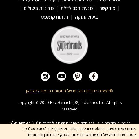
|
צור קשר
|
מנעול חכם לדלת
|
מדיניות ביטולים
|
ביטול עסקה
|
דלתות קו אפס
©לצפייה בזכויות היוצרים של התמונות בעמוד
לחץ כאן
copyright © 2020 Rav-Bariach (08) Industries Ltd. All rights
reserved
כל זכויות היוצרים בנוגע לכל חלק מאתר זה הינם של רב-בריח (08) תעשיות בע"מ.
האתר מיועד לצפייה בלבד. העתקה, הפצה, שיכפול, פרסום, הצגה, שידור, שינוי, ביצוע
אנחנו משתמשים ב-cookies ובטכנולוגיות נוספות (ביחד "cookies") כדי
יצירות נגזרות בתוכן המופיע באתר אסור. שמות המוצרים, החברות, השירותים הינם
לשפר את החוויה של המשתמשים באתר, לספק להם תוכן ופרסומים
סימני מסחרי של החברה ואין להשתמש בהם ללא אישור החברה מראש