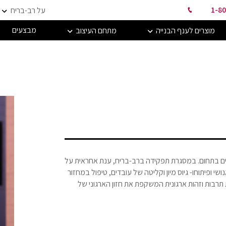
1-80
על רב-בריח
מבצעים
מוצרים לענף הבנייה
מתחם העיצוב
רת תואר ראשון B.A במשאבי אנוש ובעלת ניסיון של 6 שנים בתחום. במסגרת תפקידה ברב-בריח, ענת אחראית על
י ופיתוחו- גיוס מיון וקליטה של עובדים, טיפול במחזור
רת תרבות וזהות ארגונית המשקפת את חזון הארגוני של