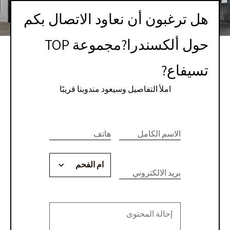
هل ترغبون أن نعاود الاتصال بكم
حول ألكسندرا?مجموعة TOP
تسيفاع?
املأ التفاصيل وسيعود مندوبنا قريبًا
If you
לתיאום
are
الاسم الكامل
هاتف
פגישת
human,
יעוץ
leave
this
بريد الالكتروني
או
field
blank.
קבלת
הצעת