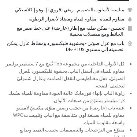
مناسبة لأسلوب التصميم
- ريفي (قروي) | بوهو | كلاسيكي
مقاوم للمياه
- مقاوم لمياه ومضاد لأضرار الرطوبة
تحسين
- يمكن طلبه مع إطار (عارضة) على خط صفر مع
الحائط ومع مفصلات مخفية
باب مع عزل صوتي
- بحشوية فليكسبورد ومطاط عازل. يمكن
تحسينه إلى مستوى DB-PLUS
كل الأبواب الداخلية من مجموعة Top تُنتج مع 7 سنيتمتر بوليمر
مقاوم للمياه في أسفل الباب، بحشوة فليكسبورد للعزل
الصوتيّ، قفل مغناطيسي للقفل الصامت وعازل شموليّ
لتخفيف الضجة.
زاوية الباب بإنهاء فورمايكا عالية الجودة مقاومة للمياه بسُمك
1,8 ميليمتر بمتنوّع من صبغات الألوان.
عتبة باب (عارضة) من خشب رصين منوّى مكسيّ لامينتو
مقاوم للمياه بصبغة لون متناسقة مع الباب وتلبيسات WPC
واسعة مقاومة للمياه.
متنوّع من التزجيجات والتصميمات بحسب النمط وطابع