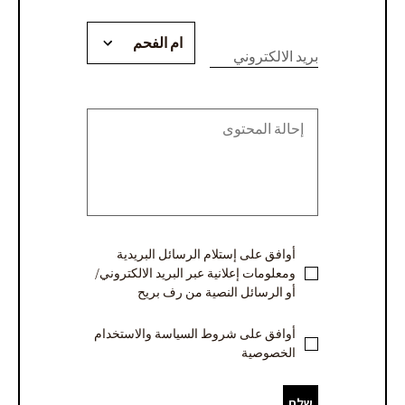
פגישת
human,
יעוץ
leave
this
بريد الالكتروني
או
field
blank.
קבלת
הצעת
מחיר
-
ערבית
أوافق على إستلام الرسائل البريدية
ومعلومات إعلانية عبر البريد الالكتروني/
أو الرسائل النصية من رف بريح
أوافق على شروط السياسة والاستخدام
الخصوصية
שלח