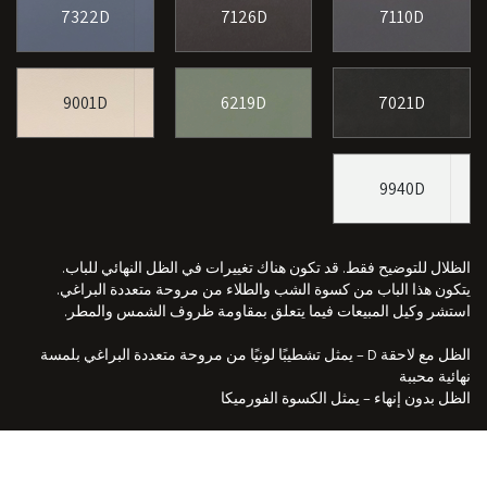
7322D
7126D
7110D
9001D
6219D
7021D
9940D
الظلال للتوضيح فقط. قد تكون هناك تغييرات في الظل النهائي للباب.
يتكون هذا الباب من كسوة الشب والطلاء من مروحة متعددة البراغي.
استشر وكيل المبيعات فيما يتعلق بمقاومة ظروف الشمس والمطر.
الظل مع لاحقة D – يمثل تشطيبًا لونيًا من مروحة متعددة البراغي بلمسة
نهائية محببة
الظل بدون إنهاء – يمثل الكسوة الفورميكا