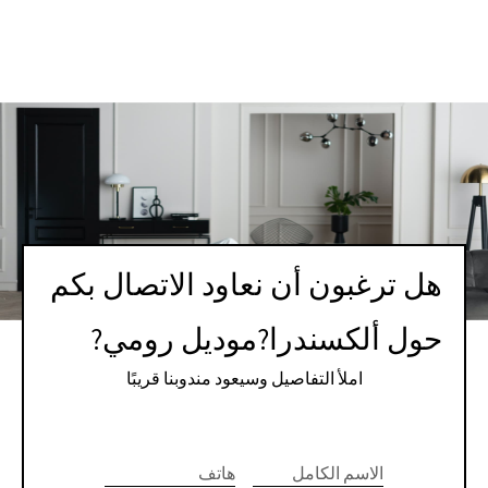
هل ترغبون أن نعاود الاتصال بكم
حول ألكسندرا?موديل رومي?
املأ التفاصيل وسيعود مندوبنا قريبًا
If you
לתיאום
are
الاسم الكامل
هاتف