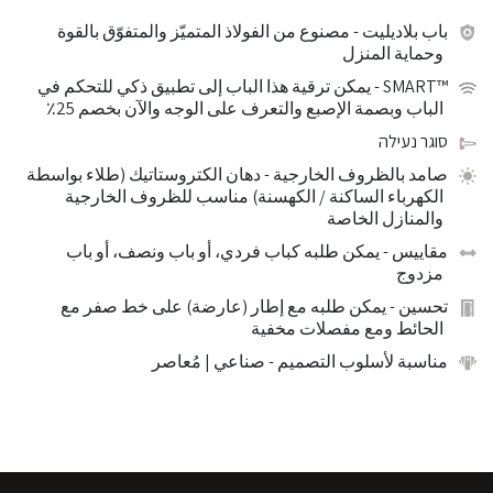
باب بلاديليت
- مصنوع من الفولاذ المتميّز والمتفوّق بالقوة
وحماية المنزل
™SMART
- يمكن ترقية هذا الباب إلى تطبيق ذكي للتحكم في
الباب وبصمة الإصبع والتعرف على الوجه والآن بخصم 25٪
סוגר נעילה
صامد بالظروف الخارجية
- دهان الكتروستاتيك (طلاء بواسطة
الكهرباء الساكنة / الكهسنة) مناسب للظروف الخارجية
والمنازل الخاصة
مقاييس
- يمكن طلبه كباب فردي، أو باب ونصف، أو باب
مزدوج
تحسين
- يمكن طلبه مع إطار (عارضة) على خط صفر مع
الحائط ومع مفصلات مخفية
مناسبة لأسلوب التصميم
- صناعي | مُعاصر