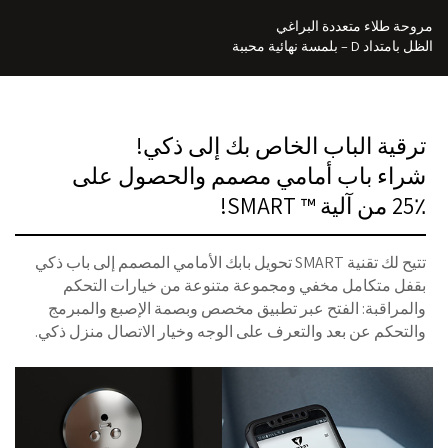
مروحة طلاء متعددة البراغي
الظل بامتداد D – بلمسة نهائية محببة
ترقية الباب الخاص بك إلى ذكي!
شراء باب أمامي مصمم والحصول على
25٪ من آلية ™ SMART!
تتيح لك تقنية SMART تحويل بابك الأمامي المصمم إلى باب ذكي
بقفل متكامل مخفي ومجموعة متنوعة من خيارات التحكم
والمراقبة: الفتح عبر تطبيق مخصص وبصمة الإصبع والمبرمج
والتحكم عن بعد والتعرف على الوجه وخيار الاتصال منزل ذكي.