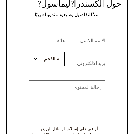
حول ألكسندرا?ليماسول?
املأ التفاصيل وسيعود مندوبنا قريبًا
If you
לתיאום
are
الاسم الكامل
هاتف
פגישת
human,
יעוץ
leave
this
بريد الالكتروني
או
field
blank.
קבלת
הצעת
מחיר
-
ערבית
أوافق على إستلام الرسائل البريدية