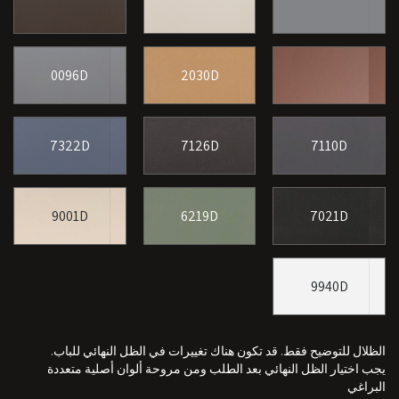
0096D
2030D
7322D
7126D
7110D
9001D
6219D
7021D
9940D
الظلال للتوضيح فقط. قد تكون هناك تغييرات في الظل النهائي للباب.
يجب اختيار الظل النهائي بعد الطلب ومن مروحة ألوان أصلية متعددة
البراغي