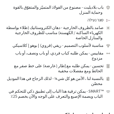
باب بلاديليت
- مصنوع من الفولاذ المتميّز والمتفوّق بالقوة
وحماية المنزل
סוגר נעילה
صامد بالظروف الخارجية
- دهان الكتروستاتيك (طلاء بواسطة
الكهرباء الساكنة / الكهسنة) مناسب للظروف الخارجية
والمنازل الخاصة
مناسبة لأسلوب التصميم
- ريفي (قروي) | بوهو | كلاسيكي
مقاييس
- يمكن طلبه كباب فردي، أو باب ونصف، أو باب
مزدوج
تحسين
- يمكن طلبه مع إطار (عارضة) على خط صفر مع
الحائط ومع مفصلات مخفية
بالنسبة لنا ، الأمن هو كل شيء!
- لذلك الزجاج في هذا الموديل
محصّن
™SMART
- يمكن ترقية هذا الباب إلى تطبيق ذكي للتحكم في
الباب وبصمة الإصبع والتعرف على الوجه والآن بخصم 25٪