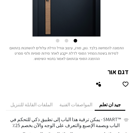
התמונה להמחשה בלבד.
גוון, סורג, עיצוב וגודל הדלת עלולים להשתנות בהתאם
למידות בשטח.
המחיר הסופי לדלת ייקבע לאחר מידות סופיות ולפי מפרט
ההזמנה הסופי ובהתאם לאמור בתנאי השימוש.
דגם אור
جيد ان تعلم
المواصفات الفنية
الملفات القابلة للتنزيل
™SMART
- يمكن ترقية هذا الباب إلى تطبيق ذكي للتحكم في
الباب وبصمة الإصبع والتعرف على الوجه والآن بخصم 25٪