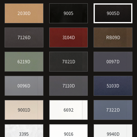
2030D
9005
9005D
7126D
3104D
RB09D
6219D
7021D
0097D
0096D
7110D
5103D
9001D
6692
7322D
3395
9016
9940D