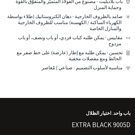
باب بلاديليت
- مصنوع من الفولاذ المتميّز والمتفوّق بالقوة
وحماية المنزل
صامد بالظروف الخارجية
- دهان الكتروستاتيك (طلاء بواسطة
الكهرباء الساكنة / الكهسنة) مناسب للظروف الخارجية
والمنازل الخاصة
مقاييس
- يمكن طلبه كباب فردي، أو باب ونصف، أو باب
مزدوج
تحسين
- يمكن طلبه مع إطار (عارضة) على خط صفر مع
الحائط ومع مفصلات مخفية
مناسبة لأسلوب التصميم
- صناعي | مُعاصر
باب واحد. اختيار الظلال
EXTRA BLACK 9005D