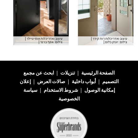
עיצוב ואדריכלות רות קידר
|
עיצוב ואדריכלות אוסי טיילר
|
צילום: יונתן בלום
|
צילום: אסף ברנר
|
إلى صفحة النموذج
الصفحة الرئيسية
|
تنزيلات
|
ابحث عن
مجمع
التصميم
|
أبواب داخلية
|
صالات العرض
|
إعلان
إمكانية الوصول
|
شروط الاستخدام
|
سياسة
الخصوصية