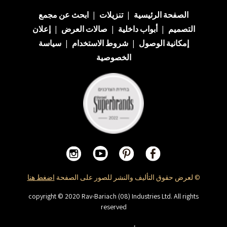
الصفحة الرئيسية
|
تنزيلات
|
ابحث عن
مجمع
التصميم
|
أبواب داخلية
|
صالات العرض
|
إعلان
إمكانية الوصول
|
شروط الاستخدام
|
سياسة
الخصوصية
© لعرض حقوق التأليف والنشر للصور على الصفحة
اضغط هنا
copyright © 2020 Rav-Bariach (08) Industries Ltd. All rights
reserved