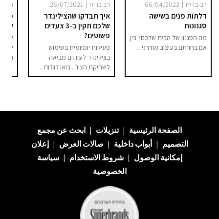
|
|
רב-בריח
06/04/2022
רב בריח
26/07/2021
רב בר
דלתות פנים בשישה
איך תבדקו שהצילינדר
מה ה
סגנונות
שלכם תקין ב-3 צעדים
ששאל
פשוטים?
מה הסגנון של הבית שלכם? בין
לעצב 
אם בחרתם בעיצוב מודרני…
פעילות יומיומית בשימוש
לדעת
בצילינדר לעיתים מביאה
הנכונ
לשחיקת הציר.. בואו לגלות…
الصفحة الرئيسية
|
تنزيلات
|
ابحث عن
مجمع
التصميم
|
أبواب داخلية
|
صالات العرض
|
إعلان
إمكانية الوصول
|
شروط الاستخدام
|
سياسة
الخصوصية