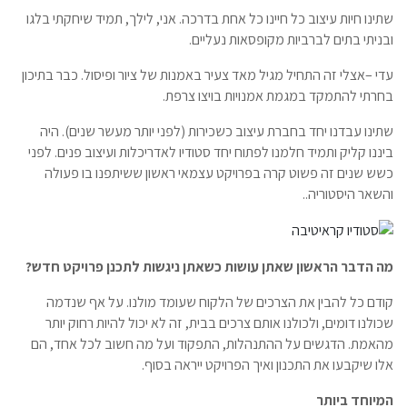
שתינו חיות עיצוב כל חיינו כל אחת בדרכה. אני, לילך, תמיד שיחקתי בלגו
ובניתי בתים לברביות מקופסאות נעליים.
עדי –אצלי זה התחיל מגיל מאד צעיר באמנות של ציור ופיסול. כבר בתיכון
בחרתי להתמקד במגמת אמנויות בויצו צרפת.
שתינו עבדנו יחד בחברת עיצוב כשכירות (לפני יותר מעשר שנים). היה
ביננו קליק ותמיד חלמנו לפתוח יחד סטודיו לאדריכלות ועיצוב פנים. לפני
כשש שנים זה פשוט קרה בפרויקט עצמאי ראשון ששיתפנו בו פעולה
והשאר היסטוריה..
מה הדבר הראשון שאתן עושות כשאתן ניגשות לתכנן פרויקט חדש
?
קודם כל להבין את הצרכים של הלקוח שעומד מולנו. על אף שנדמה
שכולנו דומים, ולכולנו אותם צרכים בבית, זה לא יכול להיות רחוק יותר
מהאמת. הדגשים על ההתנהלות, התפקוד ועל מה חשוב לכל אחד, הם
אלו שיקבעו את התכנון ואיך הפרויקט ייראה בסוף.
המיוחד ביותר