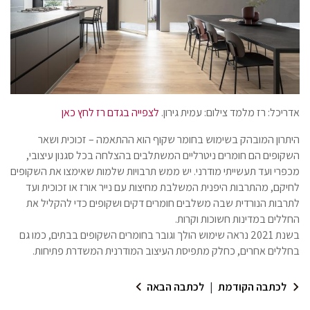
אדריכל: רז מלמד צילום: עמית גירון.
לצפייה בגדם רז לחץ כאן
היתרון המובהק בשימוש בחומר שקוף הוא ההתאמה – זכוכית ושאר
השקופים הם חומרים ניטרליים המשתלבים בהצלחה בכל סגנון עיצובי,
מכפרי ועד תעשייתי מודרני. יש ממש תרבויות שלמות שאימצו את השקופים
לחיקם, מהתרבות היפנית המשלבת מחיצות עם נייר אורז או זכוכית ועד
לתרבות הנורדית שבה משלבים חומרים דקים ושקופים כדי להקליל את
החללים במדינות חשוכות וקרות.
בשנת 2021 נראה שימוש הולך וגובר בחומרים השקופים בבתים, כמו גם
בחללים אחרים, כחלק מתפיסת העיצוב המודרנית המשדרת פתיחות.
לכתבה הקודמת
|
לכתבה הבאה