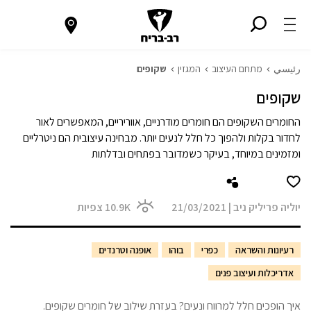
رئيسي
מתחם העיצוב
המגזין
שקופים
שקופים
החומרים השקופים הם חומרים מודרניים, אווריריים, המאפשרים לאור
לחדור בקלות ולהפוך כל חלל לנעים יותר. מבחינה עיצובית הם ניטרליים
ומזמינים במיוחד, בעיקר כשמדובר בפתחים ובדלתות
יוליה פריליק ניב
|
21/03/2021
10.9K
צפיות
רעיונות והשראה
כפרי
בוהו
אופנה וטרנדים
אדריכלות ועיצוב פנים
איך הופכים חלל למרווח ונעים? בעזרת שילוב של חומרים שקופים.