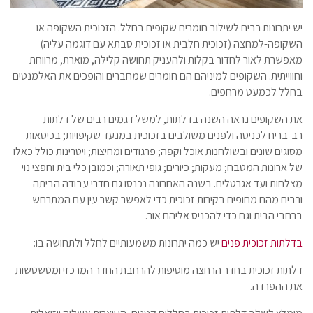
יש יתרונות רבים לשילוב חומרים שקופים בחלל. הזכוכית השקופה או
השקופה-למחצה (זכוכית חלבית או זכוכית סבתא עם דוגמה עליה)
מאפשרת לאור לחדור בקלות ולהעניק תחושה קלילה, מוארת, מרווחת
וחווייתית. השקופים למיניהם הם חומרים שמחברים והופכים את האלמנטים
בחלל לכמעט מרחפים.
את השקופים נראה השנה בדלתות, למשל דגמים רבים של דלתות
רב-בריח לכניסה ולפנים משולבים בזכוכית במנעד שקיפויות; בכיסאות
מסוגים שונים ובשולחנות אוכל וקפה; פרגודים ומחיצות; ויטרינות כולל כאלו
של ארונות המטבח; מעקות; כיורים; גופי תאורה; וכמובן כלי בית וחפצי נוי –
מצלחות ועד אגרטלים. בשנה האחרונה נכנסו גם חדרי עבודה הביתה
ורבים מהם מחופים בקירות זכוכית כדי לאפשר קשר עין עם המתרחש
ברחבי הבית וגם כדי להכניס אליהם אור.
בדלתות זכוכית פנים
יש כמה יתרונות משמעותיים לחלל ולתחושה בו:
דלתות זכוכית בחדר הרחצה מוסיפות להרחבת החדר המרכזי ומטשטשות
את ההפרדה.