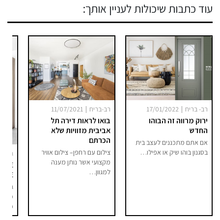
עוד כתבות שיכולות לעניין אותך:
|
|
רב- בריח
17/01/2022
רב-בריח
11/07/2021
ירוק מרווה זה הבוהו
בואו לראות דירה תל
החדש
אביבית מזוויות שלא
הכרתם
אם אתם מתכננים לעצב בית
בסגנון בוהו שיק או אפילו…
צילום עם רחפן– צילום אוויר
גילי 
מקצועי אשר נותן מענה
LACE
למגוון…
HOME
גם את
מהבית
כשנתי