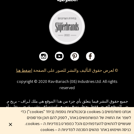
© لعرض حقوق التأليف والنشر للصور على الصفحة
اضغط هنا
copyright © 2020 Rav-Bariach (08) Industries Ltd. All rights
reserved
جميع حقوق النشر فيما يتعلق بأي جزء من هذا الموقع هي ملك لـراف – بريح م.
ض. الموقع للعرض فقط. يحظر نسخ ، توزيع ، استنساخ ، نشر ، عرض ، نقل ، أو
אנחנו משתמשים ב-cookies ובטכנולוגיות נוספות (ביחד "cookies") כדי
تعديل ، ةويحظر أداء أعمال مشتقة في المحتوى الذي يظهر على الموقع. أسماء
المنتجات والشركات والخدمات هي علامات تجارية للشركة ولا يجوز استخدامها
לשפר את החוויה של המשתמשים באתר, לספק להם תוכן ופרסומים
دون موافقة مسبقة من الشركة
שעשויים להתאים להעדפותיכם והכל כמפורט במדיניות ה – cookies.
כניסה ושימוש באתר מהווים הסכמה למדיניות ה – cookies
Shnorkel MLY {digital creation}