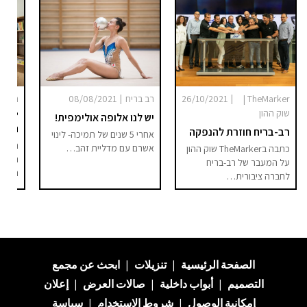
|
|
TheMarker |
26/10/2021
רב בריח
08/08/2021
רב-בר
שוק ההון
יש לנו אלופה אולימפית!
הפני
רב-בריח חוזרת להנפקה
אחרי 5 שנים של תמיכה- לינוי
חברת 
אשרם עם מדליית זהב…
כתבה בTheMarker שוק ההון
הקולק
על המעבר של רב-בריח
הפני
לחברה ציבורית…
الصفحة الرئيسية
|
تنزيلات
|
ابحث عن
مجمع
التصميم
|
أبواب داخلية
|
صالات العرض
|
إعلان
إمكانية الوصول
|
شروط الاستخدام
|
سياسة