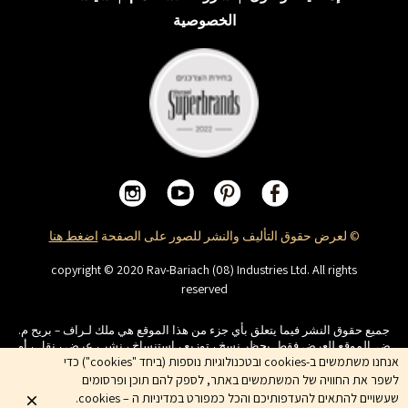
الخصوصية
© لعرض حقوق التأليف والنشر للصور على الصفحة
اضغط هنا
copyright © 2020 Rav-Bariach (08) Industries Ltd. All rights
reserved
جميع حقوق النشر فيما يتعلق بأي جزء من هذا الموقع هي ملك لـراف – بريح م.
ض. الموقع للعرض فقط. يحظر نسخ ، توزيع ، استنساخ ، نشر ، عرض ، نقل ، أو
אנחנו משתמשים ב-cookies ובטכנולוגיות נוספות (ביחד "cookies") כדי
تعديل ، ةويحظر أداء أعمال مشتقة في المحتوى الذي يظهر على الموقع. أسماء
المنتجات والشركات والخدمات هي علامات تجارية للشركة ولا يجوز استخدامها
לשפר את החוויה של המשתמשים באתר, לספק להם תוכן ופרסומים
دون موافقة مسبقة من الشركة
שעשויים להתאים להעדפותיכם והכל כמפורט במדיניות ה – cookies.