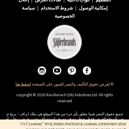
إمكانية الوصول
|
شروط الاستخدام
|
سياسة
الخصوصية
© لعرض حقوق التأليف والنشر للصور على الصفحة
اضغط هنا
copyright © 2020 Rav-Bariach (08) Industries Ltd. All rights
reserved
جميع حقوق النشر فيما يتعلق بأي جزء من هذا الموقع هي ملك لـراف – بريح م.
ض. الموقع للعرض فقط. يحظر نسخ ، توزيع ، استنساخ ، نشر ، عرض ، نقل ، أو
تعديل ، ةويحظر أداء أعمال مشتقة في المحتوى الذي يظهر على الموقع. أسماء
אנחנו משתמשים ב-cookies ובטכנולוגיות נוספות (ביחד "cookies") כדי
المنتجات والشركات والخدمات هي علامات تجارية للشركة ولا يجوز استخدامها