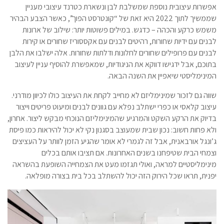
אפשרות עיצובית נוספת שמשלבת לבן ונשארת כטרנד עיצובי מעניין
שממשיך לתוך 2022 היא זאת של “קונטרסט הפוך”, כאשר הצבע הבהיר
משמש כרקע והכהה – כדגש. במילים פשוטות יותר: שילוב של ארונות
לבנים עם ידיות שחורות, רהיטים לבנים עם אקססוריז שחורים או קירות
לבנים עם פרופילים שחורים לחלונות ודלתות שחורות. אלה ישלבו את הלבן
בתוכם, אבל ידגישו דווקא את הניגודיות, שמאפשרת להוסיף עניין לעיצוב
המינימליסטי שיאפיין את השנה הבאה.
שווה גם לזכור שמינימליזם לא מחייב לקחת את העיצוב כולו לכיוון מודרני.
עיצוב קלאסי או כפרי ישתלב נפלא עם גוונים לבנים ומיעוט פריטים וייצור
בדיוק את הרקע השקט והמרגיע שהמינימליזם הנוכחי מבקש ליצור. אחרון,
ולא פחות חשוב: נכון שבית שמעוצב בסגנון נקי לא יכול להיראות כמו פיסת
ג’ונגל אורבאנית, אבל זה לגמרי לא אומר שהגיע הזמן לוותר על העציצים
וצמחי הבית שטיפחנו בשנים האחרונות. אם תציבו אותם בכלים
מינימליסטיים למראה, ואולי תגזמו מעט את הצמחייה השופעת בהשראה
יפנית, תראו שכל הירוק הזה יכול להשתלב בכל בית בצורה מופלאה.