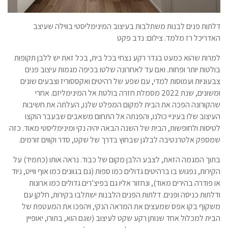
דלתות פנים לבנות משתלבות בעיצוב המינימליסטי בווילה שעיצב
האדריכל רז מלמד. צילום: נדב פקט
למרות שהוא כמעט בגדר רקע נצחי בכל בית, בכל זאת יש ללבן תקופות
בולטות יותר ופחות. ואם עד לאחרונה שלטו בכיפה מגמות עיצוב פנים
צבעוניות ועמוסות למדי, עם שפע של רהיטים ואקססוריז וצבעים שונים
ומשונים, שנת 2022 מסמלת חזרה בולטת אל המינימליזם. אחרי
שהקורונה הפכה את הבית למקום המפלט שלנו, העלתה את חשיבות
העיצוב שלו בעיניי כולנו, והפנתה אל התחום משאבים שבעבר הוקצו
לטיסות ולחופשות, הבית של השנה הבאה יהיה נקי ומינימליסטי מאוד. כזה
שמספק אלטרנטיבה לבלגן שבחוץ בדרך של שקט, סדר וקווים זורמים.
בתוך המגמה הזאת, לצבע הלבן מקום של כבוד. נראה אותו (כתמיד) על
הקירות, נפגוש בו ברהיטים גדולים כמו ספות (גם בגוונים כמו אוף ווייט, ניוד
או פודרה בהירים מאוד), ונחזור אליו גם בפיצ’רים גדולים כמו ארונות
ודלתות כניסה ופנים. דלתות הפנים הלבנות ישתלבו בקירות, חלקן עם
משקוף בקו אפס שמעצים את המראה הנקי, ויהפכו את המעטפת של
הבית למכלול אחד שנותן רקע שקט לעיצוב (שגם הוא, בתורו, יאופיין