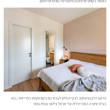
כאמור בקווים זורמים ובמיעוט של גוונים ופריטים).
הרקע הלבן והעיצוב הנקי יכולים לעבוד גם בקונטקסט כפרי יותר, כמו
בבית שיצרה האדריכלית עדי אראל צילום: עמית גושר