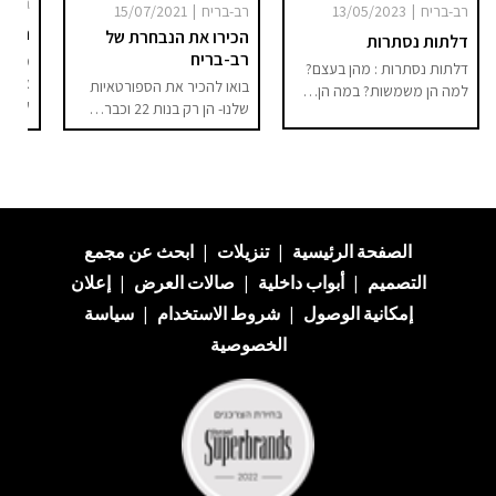
גילי 
|
|
רב-בריח
13/05/2023
רב-בריח
15/07/2021
חותם
הכירו את הנבחרת של
דלתות נסתרות
רב-בריח
מעצבת
דלתות נסתרות : מהן בעצם?
ארליך
בואו להכיר את הספורטאיות
למה הן משמשות? במה הן…
שונה
שלנו- הן רק בנות 22 וכבר…
الصفحة الرئيسية
|
تنزيلات
|
ابحث عن
مجمع
التصميم
|
أبواب داخلية
|
صالات العرض
|
إعلان
إمكانية الوصول
|
شروط الاستخدام
|
سياسة
الخصوصية