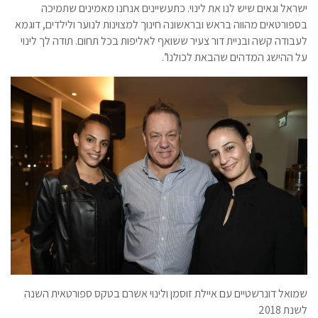
ישראל וגאים שיש לנו את לינוי. כתעשיינים אנחנו מאמינים שתמיכה
בספורטאים מהווה בראש ובראשונה חינוך למצוינות לנוער ולילדים, דוגמא
לעבודה קשה ובניית דור צעיר ששואף לאליפות בכל תחום. תודה לך לינוי
על ההישג המדהים שהבאת לכולנו”.
שמואל דונרשטיים עם איילת זוסמן ולינוי אשרם בטקס ספורטאית השנה
לשנת 2018