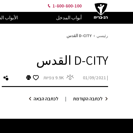
1-800-800-100
أبواب المدخل
الأبواب ال
رئيسي
D-CITY القدس
D-CITY القدس
|
01/09/2021
9.9K
צפיות
לכתבה הקודמת
|
לכתבה הבאה