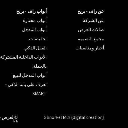
عن راف - بريح
أبواب راف - بريح
عن الشركة
أبواب مختارة
صالات العرض
أبواب المدخل
مجمع التصميم
تخفيضات
أخبار ومناسبات
القفل الذكي
الأبواب الداخلية المشتركة
بالحملة
أبواب المدخل للبيع
تعرف على بابنا الذكي –
SMART
Shnorkel MLY {digital creation}
© لعرض حق
هنا