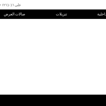
على רב-בריח
داخلية
تنزيلات
صالات العرض