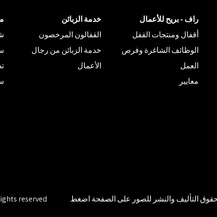
راف - بريح للأعمال
خدمة الزبائن
م
أقفال ومنتجات القفل
القفالون المرخصون
شر
الوظائف الشاغرة وفرص
خدمة الزبائن من رجال
س
العمل
الأعمال
تص
معايير
سيا
وق التأليف والنشر للصور على الصفحة
اضغط
rights reserved