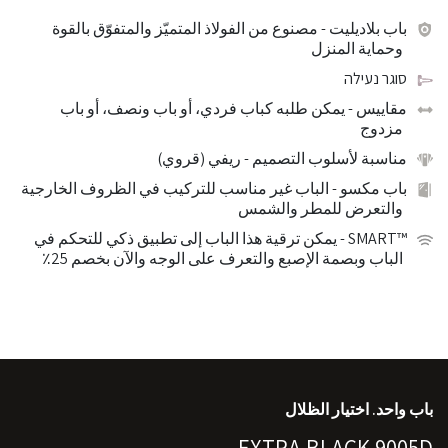
باب بلاديليت
- مصنوع من الفولاذ المتميّز والمتفوّق بالقوة
وحماية المنزل
סוגר נעילה
مقاييس
- يمكن طلبه كباب فردي، أو باب ونصف، أو باب
مزدوج
مناسبة لأسلوب التصميم
- ريفي (قروي)
باب مكسو
- الباب غير مناسب للتركيب في الظروف الخارجية
والتعرض للمطر والشمس
™SMART
- يمكن ترقية هذا الباب إلى تطبيق ذكي للتحكم في
الباب وبصمة الإصبع والتعرف على الوجه والآن بخصم 25٪
باب واحد. اختيار الظلال