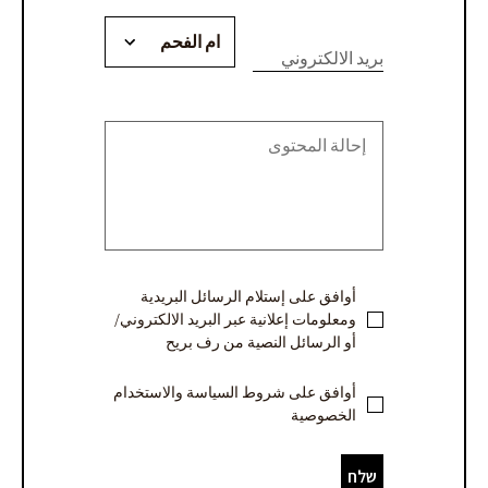
יעוץ
leave
this
بريد الالكتروني
או
field
blank.
קבלת
הצעת
מחיר
-
ערבית
أوافق على إستلام الرسائل البريدية
ومعلومات إعلانية عبر البريد الالكتروني/
أو الرسائل النصية من رف بريح
أوافق على شروط السياسة والاستخدام
الخصوصية
שלח