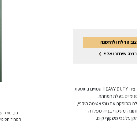
צוב הדלת ולהזמנה
רוצה שיחזרו אליי
דלת פלדה מגולוונת בגמר צבע ממניפת הגוונים, צירי פייפ או צירי HEAVY DUTY סמויים בתוספת
ורך ורוחב פנימיים בעלת הפחתת
ת 50 מ"מ • משקל הדלת כ- 50 ק"ג, הדלת מסופקת עם גומי אטימה היקפי,
תונה. משקוף בנייה מפלדה
גוון, סורג,
המחיר הסופי 