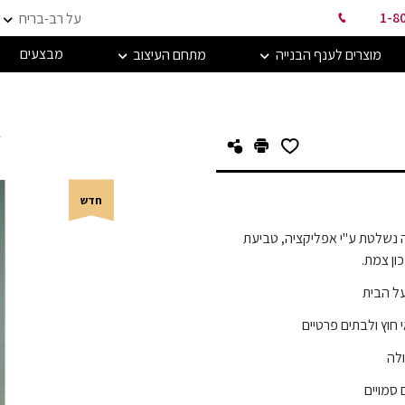
1-8
על רב-בריח
מבצעים
מוצרים לענף הבנייה
מתחם העיצוב
ד
חדש
 נשלטת ע"י אפליקציה, טביעת
ון צמת.
על הבית
וץ ולבתים פרטיים
ולה
 סמויים