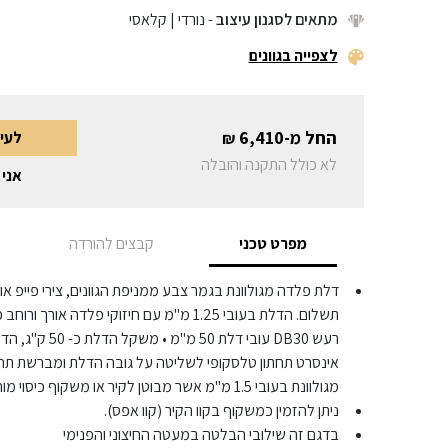
מתאים לסגנון עיצוב
- נורדי | קלאסי
לצפייה בגוונים
החל מ-
6,410
לעי
₪
לא כולל התקנה והובלה
אני 
מפרט טכני
קבצים להורדה
תשלום. הדלת בעובי 1.25 מ"מ עם חיזוקי פלדה א
רעש DB30 עובי דל
אינסרט תחתון טלסקופי לשליטה על גובה הדלת ומברשת תח
מגולוונת בעובי 1.5 מ"מ אשר מבוטן לקיר או משקוף כיסוי מותקן על גבי משקוף קיים.
ניתן להזמין כמשקוף בקוו הקיר (קוו אפס).
בדגם זה שילובי הבלטה במעטה החיצוני והפנימי