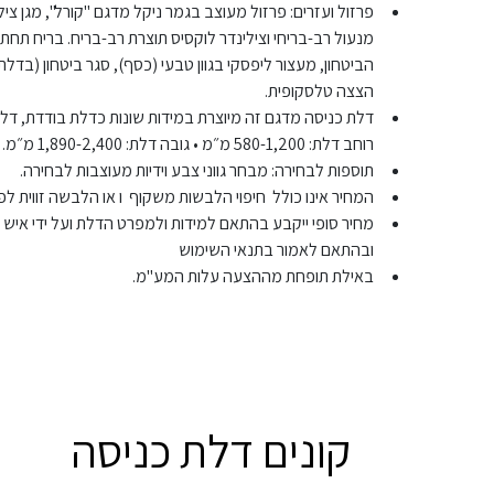
פרזול ועזרים: פרזול מעוצב בגמר ניקל מדגם "קורל", מגן צ
מנעול רב-בריחי וצילינדר לוקסיס תוצרת רב-בריח. בריח תחתון
הביטחון, מעצור ליפסקי בגוון טבעי (כסף), סגר ביטחון (בדל
הצצה טלסקופית.
דלת כניסה מדגם זה מיוצרת במידות שונות כדלת בודדת, דלת 
רוחב דלת: 580-1,200 מ״מ • גובה דלת: 1,890-2,400 מ״מ.
תוספות לבחירה: מבחר גווני צבע וידיות מעוצבות לבחירה.
המחיר אינו כולל חיפוי הלבשות משקוף ו או הלבשה זווית לפ
מחיר סופי ייקבע בהתאם למידות ולמפרט הדלת ועל ידי איש
ובהתאם לאמור בתנאי השימוש
באילת תופחת מההצעה עלות המע"מ.
קונים דלת כניסה