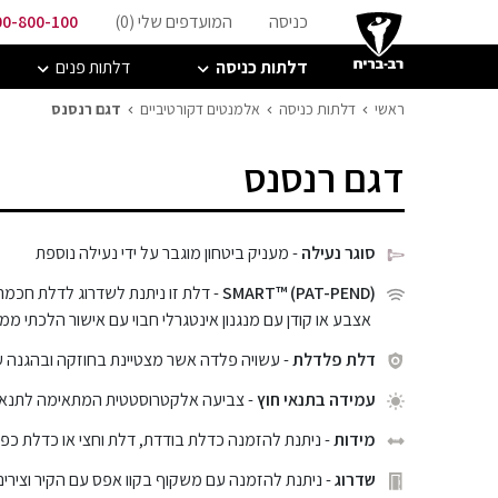
כניסה
המועדפים שלי (
0
)
00-800-100
דלתות כניסה
דלתות פנים
ראשי
דלתות כניסה
אלמנטים דקורטיביים
דגם רנסנס
דגם רנסנס
סוגר נעילה
- מעניק ביטחון מוגבר על ידי נעילה נוספת
SMART™ (PAT-PEND)
- דלת זו ניתנת לשדרוג לדלת חכמה
אצבע או קודן עם מנגנון אינטגרלי חבוי עם אישור הלכתי ממכ
דלת פלדלת
- עשויה פלדה אשר מצטיינת בחוזקה ובהגנה 
עמידה בתנאי חוץ
- צביעה אלקטרוסטטית המתאימה לתנאי ח
מידות
- ניתנת להזמנה כדלת בודדת, דלת וחצי או כדלת כפ
שדרוג
- ניתנת להזמנה עם משקוף בקוו אפס עם הקיר וצירים