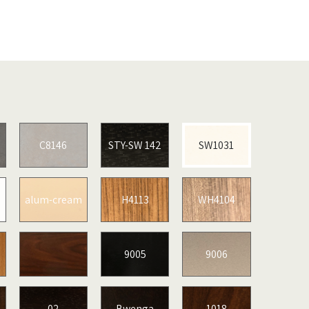
C8146
STY-SW 142
SW1031
alum-cream
H4113
WH4104
9005
9006
02
Bwenga
1018