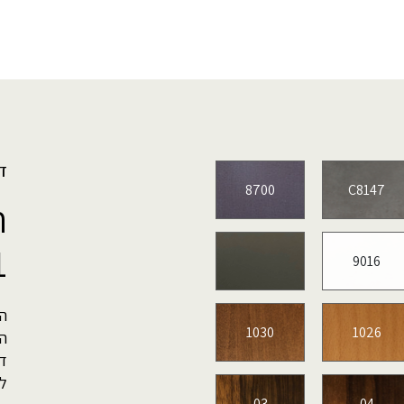
ד
8700
C8147
ח
1
9016
הג
1030
1026
ה
דל
לה
03
04